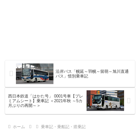
沿岸バス「幌延～羽幌～留萌～旭川直通
バス」惜別乗車記
西日本鉄道「はかた号」 0001号車【プレ
ミアムシート】乗車記 ＜2021年秋 ～5カ
月ぶりの再開～＞
ホーム
乗車記・乗船記・搭乗記