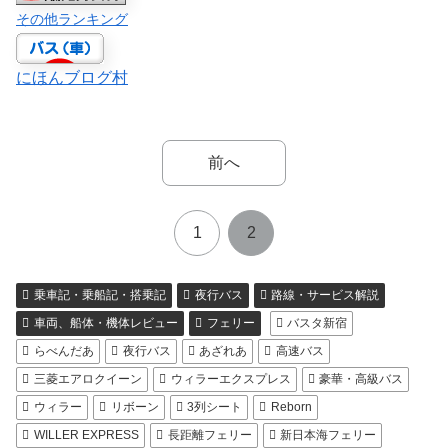
その他ランキング
にほんブログ村
前へ
1
2
乗車記・乗船記・搭乗記
夜行バス
路線・サービス解説
車両、船体・機体レビュー
フェリー
バスタ新宿
らべんだあ
夜行バス
あざれあ
高速バス
三菱エアロクイーン
ウィラーエクスプレス
豪華・高級バス
ウィラー
リボーン
3列シート
Reborn
WILLER EXPRESS
長距離フェリー
新日本海フェリー