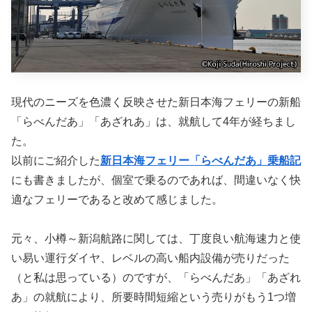
現代のニーズを色濃く反映させた新日本海フェリーの新船
「らべんだあ」「あざれあ」は、就航して4年が経ちまし
た。
以前にご紹介した
新日本海フェリー「らべんだあ」乗船記
にも書きましたが、個室で乗るのであれば、間違いなく快
適なフェリーであると改めて感じました。
元々、小樽～新潟航路に関しては、丁度良い航海速力と使
い易い運行ダイヤ、レベルの高い船内設備が売りだった
（と私は思っている）のですが、「らべんだあ」「あざれ
あ」の就航により、所要時間短縮という売りがもう1つ増