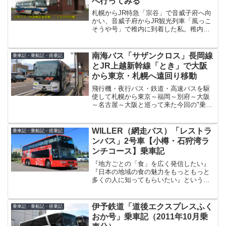
へ行ってみる
札幌からJR特急「宗谷」で音威子府へ向
かい、音威子府からJR観光列車「風っこ
そうや号」で稚内に到着した私。稚内市
内のホテルで一泊し向かったのは、日本
海側オロロンラインでした。何故に日本
海オロロンラインなのか・・・。実は、
南海バス「サザンクロス」長岡線
乗車記・乗船記・搭乗記
予てから行こうと思い...
とJR上越新幹線「とき」で大阪
から東京・札幌へ遠回り移動
飛行機・夜行バス・鉄道・高速バスを駆
使して札幌から東京～福岡～別府～大阪
～名古屋～大阪と巡って来た今回の"乗り
もの旅"も、いよいよ終盤を迎えました。
大阪～名古屋間の日帰り往復旅を終えて
やってきたのは、大阪府堺市。南海バス
WILLER（網走バス）「レストラ
乗車記・乗船記・搭乗記
のお膝元でもあり、堺...
ンバス」2号車【小樽・石狩湾ラ
ンチコース】乗車記
『地方ごとの「食」を広く発信したい』
『日本の地域の食の魅力をもっともっと
多くの人に知ってもらいたい』という想
いから企画され、運行を始めた日本初の
「レストランバス」。都市間高速バス事
業や京都丹後鉄道などでお馴染みの
伊予鉄道「道後エクスプレスふく
乗車記・乗船記・搭乗記
WILLER株式会社と企業や...
おか号」乗車記（2011年10月乗