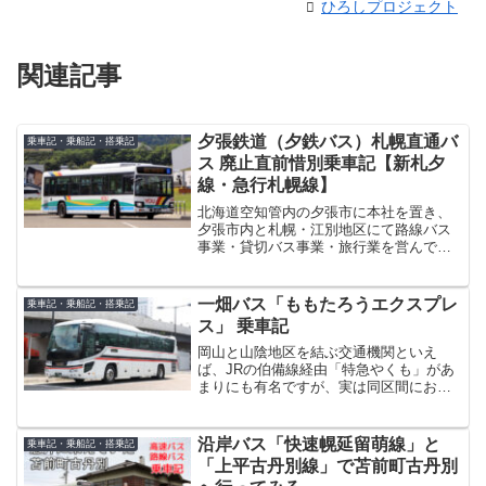
ひろしプロジェクト
関連記事
夕張鉄道（夕鉄バス）札幌直通バ
乗車記・乗船記・搭乗記
ス 廃止直前惜別乗車記【新札夕
線・急行札幌線】
北海道空知管内の夕張市に本社を置き、
夕張市内と札幌・江別地区にて路線バス
事業・貸切バス事業・旅行業を営んでい
る夕張鉄道株式会社。夕張鉄道「夕張市
内線」夕張地区はもとより、札幌・江別
地区の生活の足としても機能している同
一畑バス「ももたろうエクスプレ
乗車記・乗船記・搭乗記
社の路線バスは、JR石勝...
ス」 乗車記
岡山と山陰地区を結ぶ交通機関といえ
ば、JRの伯備線経由「特急やくも」があ
まりにも有名ですが、実は同区間におい
ても高速バスが活躍しています。中でも
有名なのが、これからご紹介する岡山～
米子・松江・出雲線「ももたろうエクス
沿岸バス「快速幌延留萌線」と
乗車記・乗船記・搭乗記
プレス」です。「ももたろ...
「上平古丹別線」で苫前町古丹別