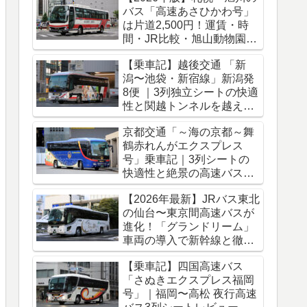
バス「高速あさひかわ号」
は片道2,500円！運賃・時
間・JR比較・旭山動物園ア
クセス完全ガイド
【乗車記】越後交通 「新
潟〜池袋・新宿線」新潟発
8便 ｜3列独立シートの快適
性と関越トンネルを越える
冬のバス旅
京都交通「～海の京都～舞
鶴赤れんがエクスプレス
号」乗車記｜3列シートの
快適性と絶景の高速バス車
窓をレポート
【2026年最新】JRバス東北
の仙台〜東京間高速バスが
進化！「グランドリーム」
車両の導入で新幹線と徹底
比較
【乗車記】四国高速バス
「さぬきエクスプレス福岡
号」｜福岡〜高松 夜行高速