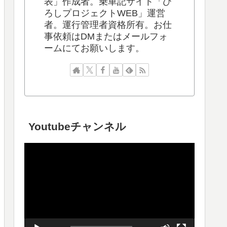
表」作成者。乗車記サイト「ひ
ろしプロジェクトWEB」運営
者。運行管理者資格所有。お仕
事依頼はDMまたはメールフォ
ームにてお願いします。
Youtubeチャンネル
動
画
プ
レ
ー