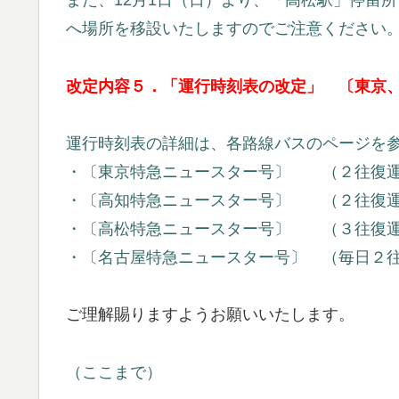
また、12月1日（日）より、「高松駅」停留
へ場所を移設いたしますのでご注意ください
改定内容５．「運行時刻表の改定」 〔東京
運行時刻表の詳細は、各路線バスのページを
・〔東京特急ニュースター号〕 （２往復
・〔高知特急ニュースター号〕 （２往復運
・〔高松特急ニュースター号〕 （３往復
・〔名古屋特急ニュースター号〕 （毎日２
ご理解賜りますようお願いいたします。
（ここまで）