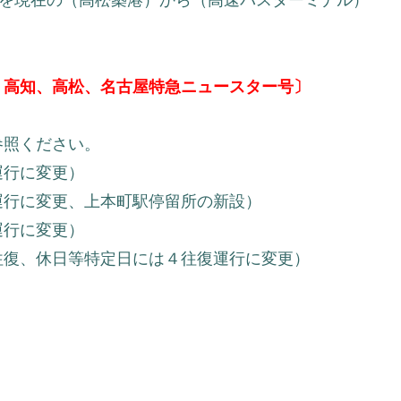
所を現在の（高松築港）から（高速バスターミナル）
。
、高知、高松、名古屋特急ニュースター号〕
参照ください。
運行に変更）
行に変更、上本町駅停留所の新設）
運行に変更）
往復、休日等特定日には４往復運行に変更）