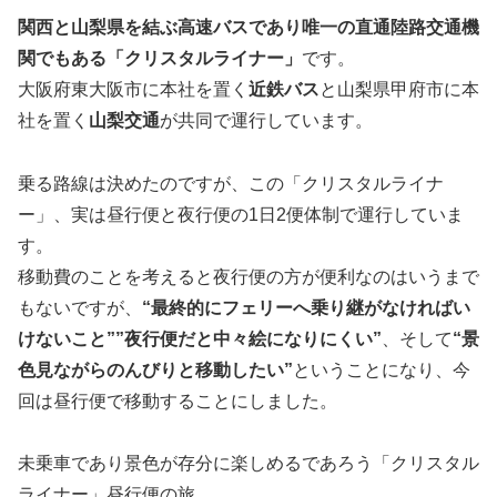
関西と山梨県を結ぶ高速バスであり唯一の直通陸路交通機
関でもある「クリスタルライナー」
です。
大阪府東大阪市に本社を置く
近鉄バス
と山梨県甲府市に本
社を置く
山梨交通
が共同で運行しています。
乗る路線は決めたのですが、この「クリスタルライナ
ー」、実は昼行便と夜行便の1日2便体制で運行していま
す。
移動費のことを考えると夜行便の方が便利なのはいうまで
もないですが、
“最終的にフェリーへ乗り継がなければい
けないこと””夜行便だと中々絵になりにくい”
、そして
“景
色見ながらのんびりと移動したい”
ということになり、今
回は昼行便で移動することにしました。
未乗車であり景色が存分に楽しめるであろう「クリスタル
ライナー」昼行便の旅。