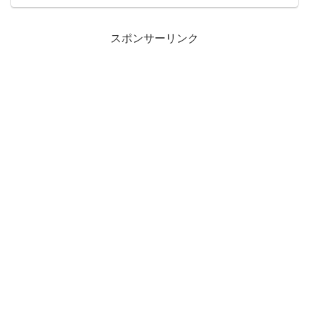
後、西日本鉄道（以下：西鉄）「THE
RAIL KITCHEN CHIKUGO」に乗車した
り、...
スポンサーリンク