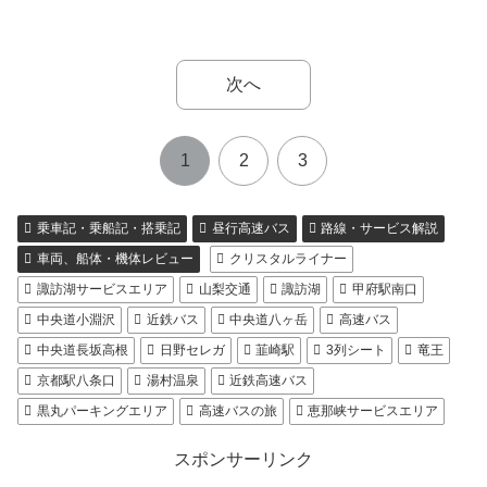
次へ
1
2
3
乗車記・乗船記・搭乗記
昼行高速バス
路線・サービス解説
車両、船体・機体レビュー
クリスタルライナー
諏訪湖サービスエリア
山梨交通
諏訪湖
甲府駅南口
中央道小淵沢
近鉄バス
中央道八ヶ岳
高速バス
中央道長坂高根
日野セレガ
韮崎駅
3列シート
竜王
京都駅八条口
湯村温泉
近鉄高速バス
黒丸パーキングエリア
高速バスの旅
恵那峡サービスエリア
スポンサーリンク