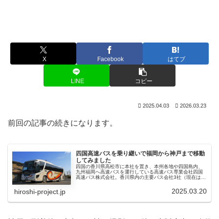
X
Facebook
はてブ
LINE
コピー
2025.04.03
2026.03.23
前回の記事の続きになります。
四国高速バスを乗り継いで福岡から神戸まで移動
してみました
四国の香川県高松市に本社を置き、本州各地や四国島内、
九州福岡へ高速バスを運行している高速バス専業会社四国
高速バス株式会社。香川県内の主要バス会社3社（現在は2
社）が共同出資して設立し、高松・坂出～東京新宿線「ハ
ローブリッジ号」を皮切りに、大...
2025.03.20
hiroshi-project.jp