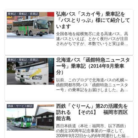
弘南バス「スカイ号」乗車記を
乗車記・乗船記・搭乗記
「バスとりっぷ」様にて紹介して
います
全国各地を縦横無尽に走る高速バス。高
速バスといえば、とかく夜行バスが注目
されがちですが、本数でいうと実は昼間
に走る昼行高速バスの方が圧倒的に多か
ったりします。その昼行高速バス、近距
離の通勤通学にも使われる路線から、東
北海道バス「函館特急ニュースタ
乗車記・乗船記・搭乗記
京～大阪間のように夜行バ...
ー号」乗車記（2014年9月乗車
分）
以前、このブログで北海道バスの札幌～
函館間都市間バス「函館特急ニュースタ
ー号」の乗車記をお届けしました。あの
時は、ようやく3列シート車が導入された
ばかりの頃で、新車独特の匂いと座り心
地の良いシートが印象に残ったのです
西鉄「ぐりーん」第2の活躍先を
路線・サービス解説
が、あれから2年、国際興...
訪れる 【その1】 福岡市西区
能古島
西日本鉄道（本社：福岡市、以下西鉄）
の創立100周年記念事業の一環として、
2008年9月22日から約6年間運行した福岡