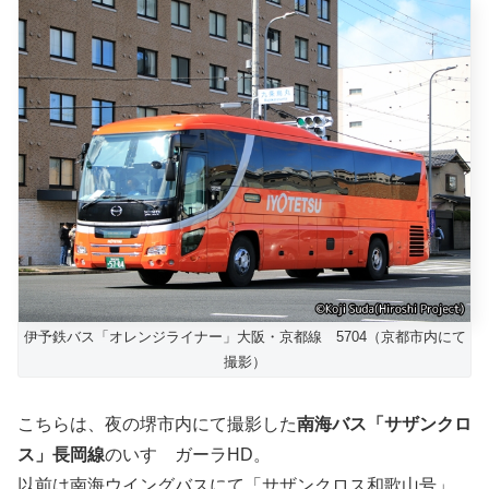
伊予鉄バス「オレンジライナー」大阪・京都線 5704（京都市内にて
撮影）
こちらは、夜の堺市内にて撮影した
南海バス「サザンクロ
ス」長岡線
のいすゞガーラHD。
以前は南海ウイングバスにて「サザンクロス和歌山号」