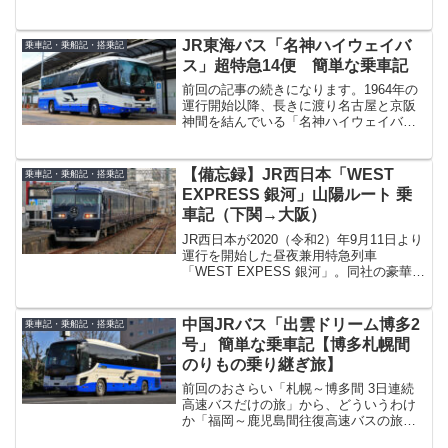
シティループバス「ぐりーん」。福岡市
中心部を訪れる観光客の利便向上を目的
として運行が開始されましたが、2014年9
JR東海バス「名神ハイウェイバ
乗車記・乗船記・搭乗記
月28日...
ス」超特急14便 簡単な乗車記
前回の記事の続きになります。1964年の
運行開始以降、長きに渡り名古屋と京阪
神間を結んでいる「名神ハイウェイバ
ス」。現在はJR東海バス、西日本JRバ
ス、名鉄バス、名阪近鉄バスの4社が、名
古屋～京都、大阪、神戸の各路線を運行
【備忘録】JR西日本「WEST
乗車記・乗船記・搭乗記
しています。（写真...
EXPRESS 銀河」山陽ルート 乗
車記（下関→大阪）
JR西日本が2020（令和2）年9月11日より
運行を開始した昼夜兼用特急列車
「WEST EXPESS 銀河」。同社の豪華ク
ルーズ列車「TWILIGHT EXPRESS 瑞
風」とは違った「気軽に鉄道の旅を楽し
める列車」として、山陽・山陰地区で...
中国JRバス「出雲ドリーム博多2
乗車記・乗船記・搭乗記
号」 簡単な乗車記【博多札幌間
のりもの乗り継ぎ旅】
前回のおさらい「札幌～博多間 3日連続
高速バスだけの旅」から、どういうわけ
か「福岡～鹿児島間往復高速バスの旅」
を敢行し、福岡に戻って来た私。その