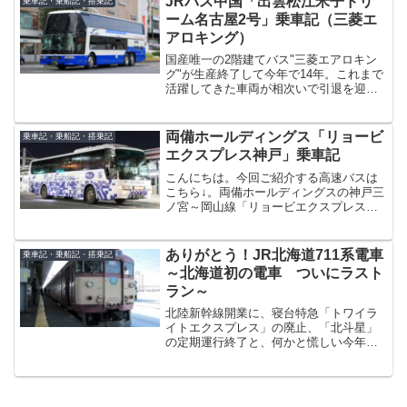
JRバス中国「出雲松江米子ドリ
乗車記・乗船記・搭乗記
「とあるバス」を見るため...
ーム名古屋2号」乗車記（三菱エ
アロキング）
国産唯一の2階建てバス"三菱エアロキン
グ"が生産終了して今年で14年。これまで
活躍してきた車両が相次いで引退を迎
え、現在営業運行している車両も残り数
少なくなってきました。そんな中、引退
した車両が別の事業者へ移り、既存高速
両備ホールディングス「リョービ
乗車記・乗船記・搭乗記
路線の営業運行に就く...
エクスプレス神戸」乗車記
こんにちは。今回ご紹介する高速バスは
こちら↓。両備ホールディングスの神戸三
ノ宮～岡山線「リョービエクスプレス神
戸」です。元々この路線は、神姫・中鉄
組の「ハーバーライナー」と岡電「オカ
デンエクスプレス」のダブルトラック路
ありがとう！JR北海道711系電車
乗車記・乗船記・搭乗記
線だったのですが、岡電...
～北海道初の電車 ついにラスト
ラン～
北陸新幹線開業に、寝台特急「トワイラ
イトエクスプレス」の廃止、「北斗星」
の定期運行終了と、何かと慌しい今年
2015年3月のJRグループダイヤ改正です
が、実は約半世紀近く活躍し続けた車両
が、今回のダイヤ改正で運用を終了し引
退します。それが、こ...