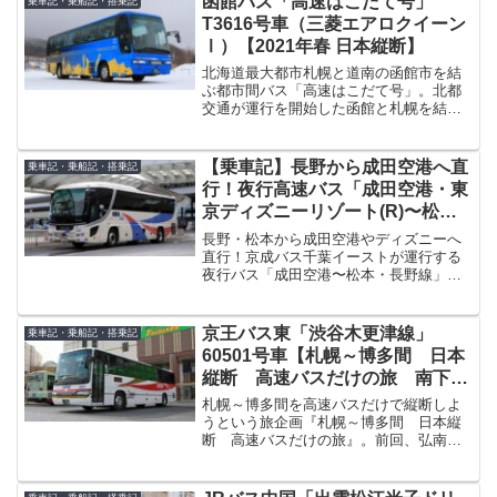
函館バス「高速はこだて号」
乗車記・乗船記・搭乗記
T3616号車（三菱エアロクイーン
Ⅰ）【2021年春 日本縦断】
北海道最大都市札幌と道南の函館市を結
ぶ都市間バス「高速はこだて号」。北都
交通が運行を開始した函館と札幌を結ぶ
夜行バス「オーロラ号」と、北海道中央
バスと道南バスが共同運行を始めた「オ
ーシャンドリーム」が統合し、2003（平
【乗車記】長野から成田空港へ直
乗車記・乗船記・搭乗記
成15）年から運行が...
行！夜行高速バス「成田空港・東
京ディズニーリゾート(R)〜松
本・長野線」
長野・松本から成田空港やディズニーへ
直行！京成バス千葉イーストが運行する
夜行バス「成田空港〜松本・長野線」の3
列独立シート乗車記です。615号車の車内
設備やコンセントの有無、唯一の休憩場
所である中央道原PAの様子まで、実際に
京王バス東「渋谷木更津線」
乗車記・乗船記・搭乗記
乗車して詳しくレビューします。
60501号車【札幌～博多間 日本
縦断 高速バスだけの旅 南下
編】
札幌～博多間を高速バスだけで縦断しよ
うという旅企画『札幌～博多間 日本縦
断 高速バスだけの旅』。前回、弘南バ
ス「スカイ号」に乗車した時の模様をお
届けしましたが・・・「スカイ号」の乗
車を終え、東京で一泊。その翌日、私は