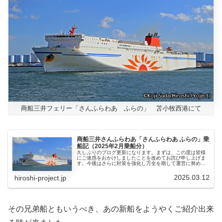
商船三井フェリー「さんふらわあ ふらの」 苫小牧西港にて
商船三井さんふらわあ「さんふらわあ ふらの」乗
船記（2025年2月乗船分）
久しぶりのブログ更新になります。まずは、この度は皆様
にご迷惑をおかけしましたことを改めてお詫び申し上げま
す。今後はさらに対策を強化し万全を期して運営に努めま
すので、引き続きこのブログをご愛顧いただけると幸いで
す。このトラブルの最中、私は九州...
2025.03.12
hiroshi-project.jp
その兄弟船ともいうべき、あの新船をようやくご紹介出来