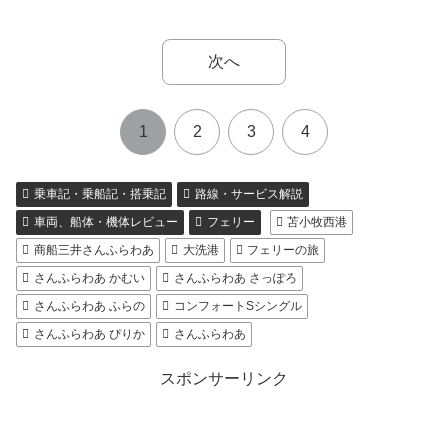
次へ
1
2
3
4
乗車記・乗船記・搭乗記
路線・サービス解説
車両、船体・機体レビュー
フェリー
苫小牧西港
商船三井さんふらわあ
大洗港
フェリーの旅
さんふらわあ かむい
さんふらわあ さっぽろ
さんふらわあ ふらの
コンフォートSシングル
さんふらわあ ぴりか
さんふらわあ
スポンサーリンク