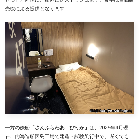
売機による提供となります。
一方の僚船
「さんふらわあ ぴりか」
は、2025年4月現
在、内海造船因島工場で建造・試験航行中で、遅くても