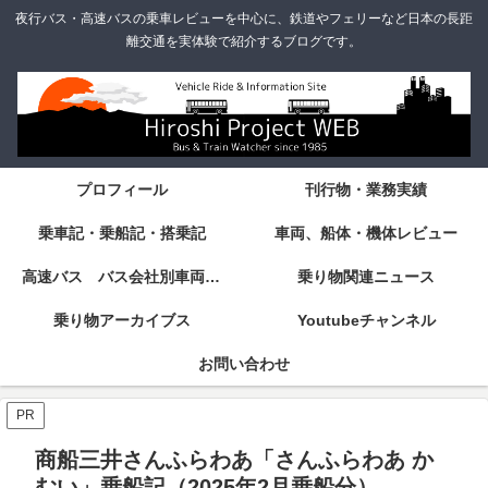
夜行バス・高速バスの乗車レビューを中心に、鉄道やフェリーなど日本の長距
離交通を実体験で紹介するブログです。
プロフィール
刊行物・業務実績
乗車記・乗船記・搭乗記
車両、船体・機体レビュー
高速バス バス会社別車両・設備・シート紹介
乗り物関連ニュース
乗り物アーカイブス
Youtubeチャンネル
お問い合わせ
PR
商船三井さんふらわあ「さんふらわあ か
むい」乗船記（2025年2月乗船分）