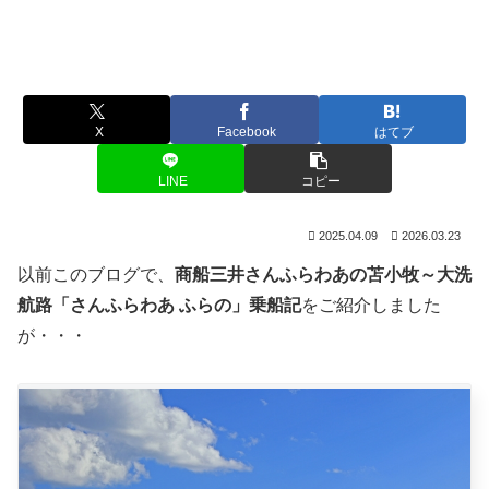
X
Facebook
はてブ
LINE
コピー
2025.04.09
2026.03.23
以前このブログで、
商船三井さんふらわあの苫小牧～大洗
航路「さんふらわあ ふらの」乗船記
をご紹介しました
が・・・