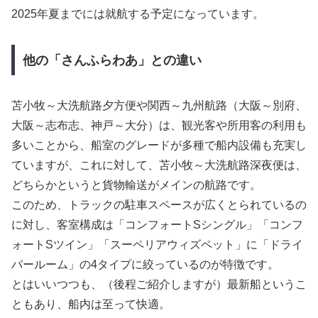
2025年夏までには就航する予定になっています。
他の「さんふらわあ」との違い
苫小牧～大洗航路夕方便や関西～九州航路（大阪～別府、
大阪～志布志、神戸～大分）は、観光客や所用客の利用も
多いことから、船室のグレードが多種で船内設備も充実し
ていますが、これに対して、苫小牧～大洗航路深夜便は、
どちらかというと貨物輸送がメインの航路です。
このため、トラックの駐車スペースが広くとられているの
に対し、客室構成は「コンフォートSシングル」「コンフ
ォートSツイン」「スーペリアウィズペット」に「ドライ
バールーム」の4タイプに絞っているのが特徴です。
とはいいつつも、（後程ご紹介しますが）最新船というこ
ともあり、船内は至って快適。