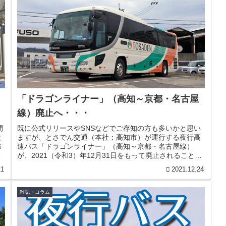
「ドラゴンライナー」（高知～京都・名古屋
線）廃止へ・・・
間
既に公式リリースやSNSなどでご存知の方も多いかと思い
と
ますが、とさでん交通（本社：高知市）が運行する夜行高
都
速バス「ドラゴンライナー」（高知～京都・名古屋線）
か
が、2021（令和3）年12月31日をもって廃止されることが
先日発表されました。とさ...
11
2021.12.24
雑記・コラム