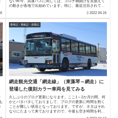
離
ない昨今、高速バスに関しては、コロナ禍開けを見据えて
し
の動きが各地で出始めています。特に、最近注目されてい
る動きとして、共同運行方式...
26
2022.04.24
乗車記・乗船記・搭乗記
、
網走観光交通「網走線」（東藻琴～網走）に
登場した復刻カラー車両を見てみる
昨
久しぶりのブログ更新になります。ここ1～2か月の間、何
も
かとバタバタしておりまして、ブログの更新に時間を割く
の
ことが難しい状況となっております。ですが、ネタはそれ
出
なりにたまって来ておりますので、今後も空き時間を利用
して更新していきます。引き続き...