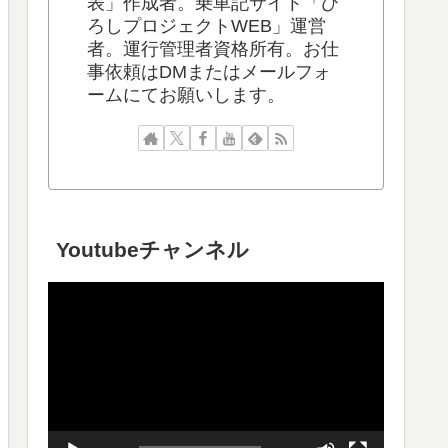
表」作成者。乗車記サイト「ひ
ろしプロジェクトWEB」運営
者。運行管理者資格所有。お仕
事依頼はDMまたはメールフォ
ームにてお願いします。
Youtubeチャンネル
動
画
プ
レ
ー