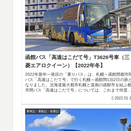
函館バス「高速はこだて号」T3626号車（三
菱エアロクイーン）【2022年冬】
2022年新年一発目の「乗りバス」は、札幌～函館間都市
バス「高速はこだて号」で行く札幌～函館間1泊2日の旅
なりました。北海道最大都市札幌と道南の函館市を結ぶ
市間バス「高速はこだて号」については、これまで何度
ご紹介していますので、ご存...
2022.01.
乗車記・乗船記・搭乗記