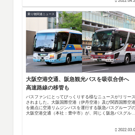
2022.04.
乗り物関連ニュース
大阪空港交通、阪急観光バスを吸収合併へ
高速路線の移管も
バスファンにとってびっくりする様なニュースがリリー
されました。大阪国際空港（伊丹空港）及び関西国際空
を拠点に空港リムジンバスを運行する阪急バスグループ
大阪空港交通（本社：豊中市）が、同じく阪急バスグル
プの阪急観光バス（本社：大阪市）...
2022.03.