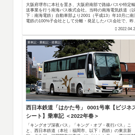
大阪府堺市に本社を置き、大阪府南部で路線バスや特定
送事業を行う南海バス株式会社。当時の南海電気鉄道（
下：南海電鉄）自動車部より2001（平成13）年10月に南
電鉄の100%子会社として分離・発足したバス会社で、昨
2021（令和3）に...
2022.04.
乗車記・乗船記・搭乗記
西日本鉄道「はかた号」 0001号車【ビジネ
シート】乗車記 ＜2022年春＞
「キングオブ深夜バス」「キング・オブ・夜行バス」こ
と、西日本鉄道（本社：福岡市、以下：西鉄）の東京新