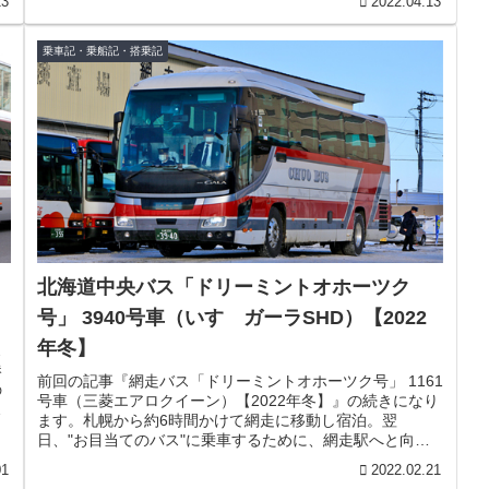
23
2022.04.13
乗車記・乗船記・搭乗記
北海道中央バス「ドリーミントオホーツク
号」 3940号車（いすゞガーラSHD）【2022
年冬】
ス
港
前回の記事『網走バス「ドリーミントオホーツク号」 1161
の
号車（三菱エアロクイーン）【2022年冬】』の続きになり
ー
ます。札幌から約6時間かけて網走に移動し宿泊。翌
日、"お目当てのバス"に乗車するために、網走駅へと向か
ったのですが・・・やって...
01
2022.02.21