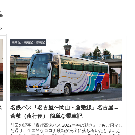
輸
以
海
年
28
乗車記・乗船記・搭乗記
ス
名鉄バス「名古屋〜岡山・倉敷線」名古屋→
倉敷（夜行便） 簡単な乗車記
前回の記事『夜行高速バス 2022年春の動き』でもご紹介し
た通り、全国的なコロナ騒動が完全に落ち着いたとはいえ