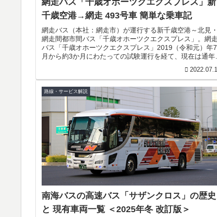
網走バス「千歳オホーツクエクスプレス」新
千歳空港→網走 493号車 簡単な乗車記
網走バス（本社：網走市）が運行する新千歳空港～北見
網走間都市間バス「千歳オホーツクエクスプレス」。網
バス「千歳オホーツクエクスプレス」2019（令和元）年7
月から約3か月にわたっての試験運行を経て、現在は通年
行を行っています。実はこの...
2022.07.
路線・サービス解説
南海バスの高速バス「サザンクロス」の歴史
と 現有車両一覧 ＜2025年冬 改訂版＞