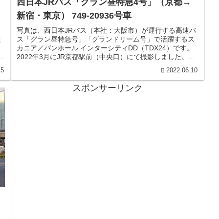
西日本JRバス「グラン昼特急4号」（京都→
新宿・東京） 749-20936号車
・
写真は、西日本JRバス（本社：大阪市）が運行する高速バ
走
ス「グラン昼特急号」「グランドリーム号」で活躍するス
カニア／バンホール インターシティDD（TDX24）です。
運
2022年3月にJR京都駅前（中央口）にて撮影しました。ベ
ルギーのコーチビル...
15
2022.06.10
スポンサーリンク