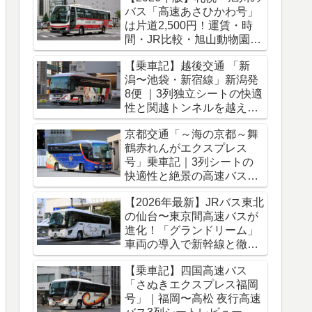
バス「高速あさひかわ号」
は片道2,500円！運賃・時
間・JR比較・旭山動物園ア
クセス完全ガイド
【乗車記】越後交通 「新
潟〜池袋・新宿線」新潟発
8便 ｜3列独立シートの快適
性と関越トンネルを越える
冬のバス旅
京都交通「～海の京都～舞
鶴赤れんがエクスプレス
号」乗車記｜3列シートの
快適性と絶景の高速バス車
窓をレポート
【2026年最新】JRバス東北
の仙台〜東京間高速バスが
進化！「グランドリーム」
車両の導入で新幹線と徹底
比較
【乗車記】四国高速バス
「さぬきエクスプレス福岡
号」｜福岡〜高松 夜行高速