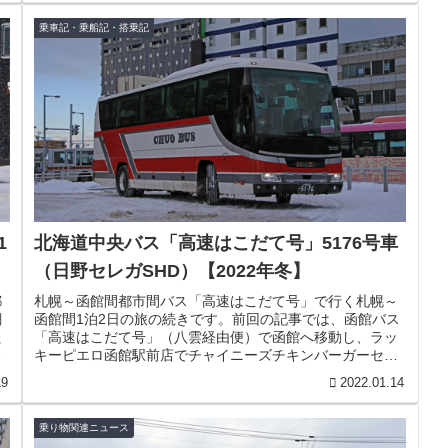
乗車記・乗船記・搭乗記
1
北海道中央バス「高速はこだて号」5176号車
（日野セレガSHD）【2022年冬】
都
札幌～函館間都市間バス「高速はこだて号」で行く札幌～
網
函館間1泊2日の旅の続きです。前回の記事では、函館バス
た
「高速はこだて号」（八雲経由便）で函館へ移動し、ラッ
果
キーピエロ函館駅前店でチャイニーズチキンバーガーセッ
トを堪能し、函館の夜景を楽しん...
19
2022.01.14
乗り物関連ニュース