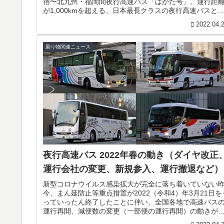
宿〜北九州・福岡間夜行高速バス「はかた号」。運行距
が1,000kmを超える、日本最長クラスの夜行高速バスと
ても有名です。西日本鉄道「はか...
2022.04.
乗り物関連ニュース
夜行高速バス 2022年春の動き（ダイヤ改正
運行会社の変更、新規参入、運行撤退など）
新型コロナウイルス感染拡大が完全に落ち着いていない
今、まん延防止等重点措置が2022（令和4）年3月21日を
っていったん終了したことに伴い、全国各地で高速バス
運行再開、減便数の変更（一部便の運行再開）の動きが
ています。こと夜行高速バ...