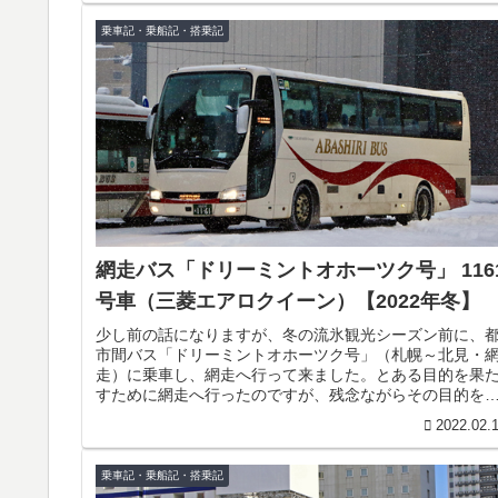
乗車記・乗船記・搭乗記
網走バス「ドリーミントオホーツク号」 116
号車（三菱エアロクイーン）【2022年冬】
少し前の話になりますが、冬の流氷観光シーズン前に、
市間バス「ドリーミントオホーツク号」（札幌～北見・
走）に乗車し、網走へ行って来ました。とある目的を果
すために網走へ行ったのですが、残念ながらその目的を
たすことは出来ず、その1週間後に...
2022.02.
乗車記・乗船記・搭乗記