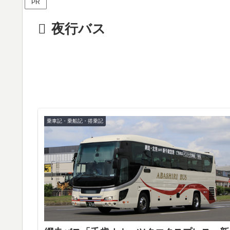
PR
夜行バス
乗車記・乗船記・搭乗記