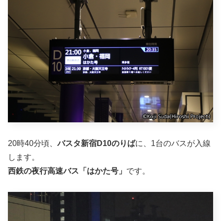
20時40分頃、
バスタ新宿D10のりば
に、1台のバスが入線
します。
西鉄の夜行高速バス「はかた号」
です。