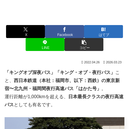
X
Facebook
はてブ
LINE
コピー
2022.04.26
2026.03.23
「キングオブ深夜バス」「キング・オブ・夜行バス」
こ
と、
西日本鉄道（本社：福岡市、以下：西鉄）の東京新
宿〜北九州・福岡間夜行高速バス「はかた号」
。
運行距離が1,000kmを超える、
日本最長クラスの夜行高速
バス
としても有名です。