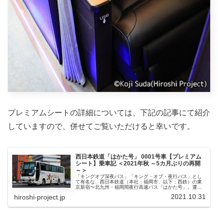
プレミアムシートの詳細については、下記の記事にて紹介
していますので、併せてご覧いただけると幸いです。
西日本鉄道「はかた号」 0001号車【プレミアム
シート】乗車記 ＜2021年秋 ～5カ月ぶりの再開
～＞
「キングオブ深夜バス」「キング・オブ・夜行バス」とし
て有名な、西日本鉄道（本社：福岡市、以下：西鉄）の東
京新宿〜北九州・福岡間夜行高速バス「はかた号」。運行
距離が1,000kmを超える、日本最長クラスの夜行高速バス
2021.10.31
hiroshi-project.jp
としても知られています。そ...