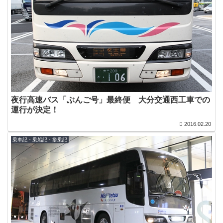
夜行高速バス「ぶんご号」最終便 大分交通西工車での
運行が決定！
2016.02.20
乗車記・乗船記・搭乗記