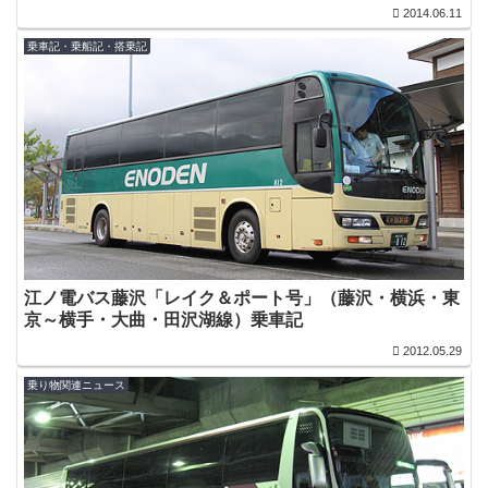
2014.06.11
乗車記・乗船記・搭乗記
江ノ電バス藤沢「レイク＆ポート号」（藤沢・横浜・東
京～横手・大曲・田沢湖線）乗車記
2012.05.29
乗り物関連ニュース