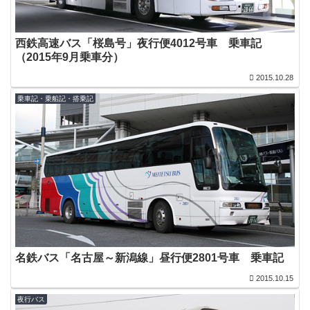
西鉄高速バス「桜島号」夜行便4012号車 乗車記
（2015年9月乗車分）
2015.10.28
乗車記・乗船記・搭乗記
名鉄バス「名古屋～新潟線」昼行便2801号車 乗車記
2015.10.15
夜行バス