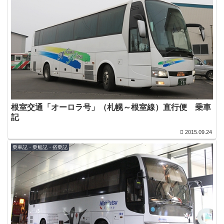
根室交通「オーロラ号」（札幌～根室線）直行便 乗車
記
2015.09.24
乗車記・乗船記・搭乗記