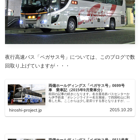
夜行高速バス「ペガサス号」については、このブログで数
回取り上げていますが・・・
両備ホールディングス「ペガサス号」0699号
車 乗車記（2015年9月乗車分）
前回の記事の続きになります。名古屋名鉄バスセンターか
ら伊予鉄道「オレンジライナー名古屋線」で四国松山に到
着した私。ここからは少し逆戻りする形となりますが、折
角松山へ来たからということで、まずは道後温泉で朝風呂
を楽しみます。身も心もリフレッシ...
2015.10.20
hiroshi-project.jp