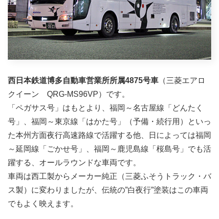
西日本鉄道博多自動車営業所所属4875号車
（三菱エアロ
クイーン QRG-MS96VP）です。
「ペガサス号」はもとより、福岡～名古屋線「どんたく
号」、福岡～東京線「はかた号」（予備・続行用）といっ
た本州方面夜行高速路線で活躍する他、日によっては福岡
～延岡線「ごかせ号」、福岡～鹿児島線「桜島号」でも活
躍する、オールラウンドな車両です。
車両は西工製からメーカー純正（三菱ふそうトラック・バ
ス製）に変わりましたが、伝統の”白夜行”塗装はこの車両
でもよく映えます。