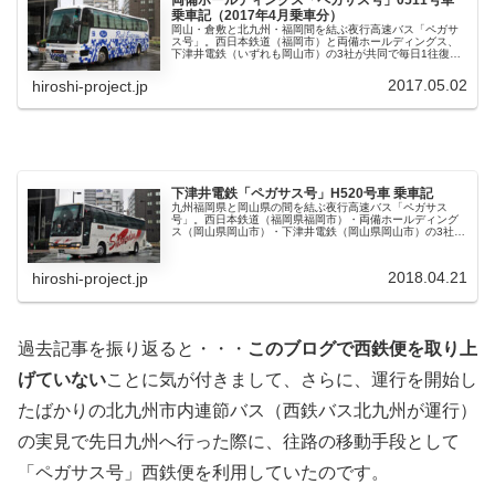
両備ホールディングス「ペガサス号」0511号車
乗車記（2017年4月乗車分）
岡山・倉敷と北九州・福岡間を結ぶ夜行高速バス「ペガサ
ス号」。西日本鉄道（福岡市）と両備ホールディングス、
下津井電鉄（いずれも岡山市）の3社が共同で毎日1往復運
行しています。運行開始は、1989年の4月1日。当初は夜行
便の他に昼行便も運行され...
2017.05.02
hiroshi-project.jp
下津井電鉄「ペガサス号」H520号車 乗車記
九州福岡県と岡山県の間を結ぶ夜行高速バス「ペガサス
号」。西日本鉄道（福岡県福岡市）・両備ホールディング
ス（岡山県岡山市）・下津井電鉄（岡山県岡山市）の3社が
共同で運行、週末や繁忙期には満席になることも少なくな
い人気路線であります。「ペガサス...
2018.04.21
hiroshi-project.jp
過去記事を振り返ると・・・
このブログで西鉄便を取り上
げていない
ことに気が付きまして、さらに、運行を開始し
たばかりの北九州市内連節バス（西鉄バス北九州が運行）
の実見で先日九州へ行った際に、往路の移動手段として
「ペガサス号」西鉄便を利用していたのです。