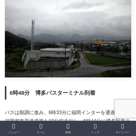
6時48分 博多バスターミナル到着
バスは順調に進み、6時33分に福岡インターを通過。
福岡都市高速道路を10分程走行し、6時44分に博多駅東ラ
ンプにて流出します。
メニュー
ホーム
検索
トップ
サイドバー