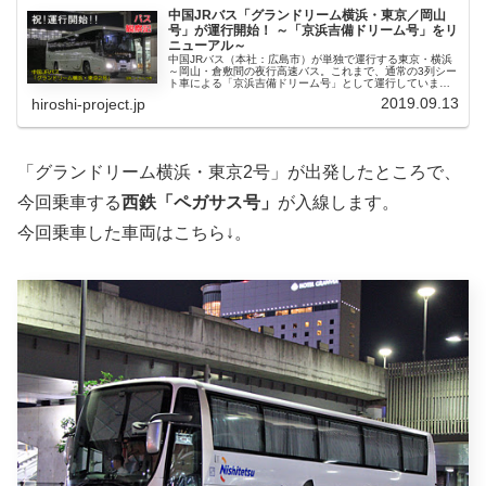
中国JRバス「グランドリーム横浜・東京／岡山
号」が運行開始！ ～「京浜吉備ドリーム号」をリ
ニューアル～
中国JRバス（本社：広島市）が単独で運行する東京・横浜
～岡山・倉敷間の夜行高速バス。これまで、通常の3列シー
ト車による「京浜吉備ドリーム号」として運行していまし
たが、2019（令和元）年8月26日に「グランドリーム」車
2019.09.13
hiroshi-project.jp
による運行を開始。路線...
「グランドリーム横浜・東京2号」が出発したところで、
今回乗車する
西鉄「ペガサス号」
が入線します。
今回乗車した車両はこちら↓。