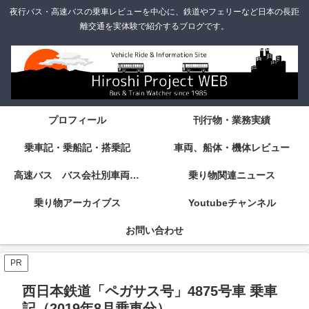
夜行バス・高速バスの乗車レビューを中心に、鉄道やフェリーなど日本の長距
離交通を実体験で紹介するブログです。
プロフィール
刊行物・業務実績
乗車記・乗船記・搭乗記
車両、船体・機体レビュー
高速バス バス会社別車両・設備・シート紹介
乗り物関連ニュース
乗り物アーカイブス
Youtubeチャンネル
お問い合わせ
PR
西日本鉄道「ペガサス号」4875号車 乗車
記（2019年8月乗車分）