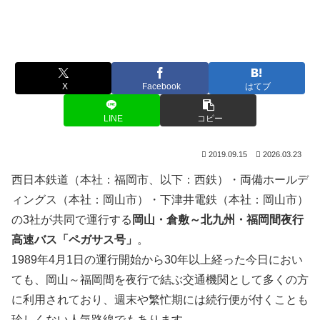
X
Facebook
はてブ
LINE
コピー
2019.09.15
2026.03.23
西日本鉄道（本社：福岡市、以下：西鉄）・両備ホールデ
ィングス（本社：岡山市）・下津井電鉄（本社：岡山市）
の3社が共同で運行する
岡山・倉敷～北九州・福岡間夜行
高速バス「ペガサス号」
。
1989年4月1日の運行開始から30年以上経った今日におい
ても、岡山～福岡間を夜行で結ぶ交通機関として多くの方
に利用されており、週末や繁忙期には続行便が付くことも
珍しくない人気路線でもあります。