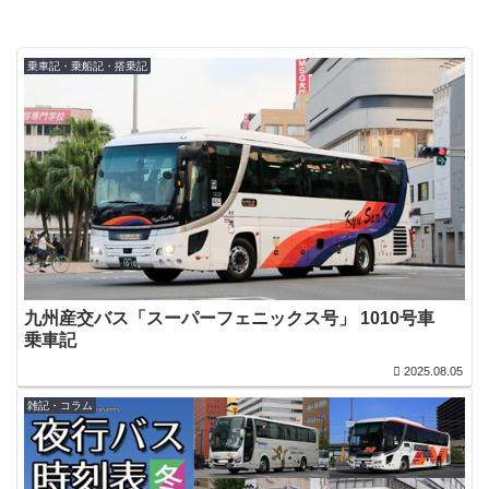
乗車記・乗船記・搭乗記
九州産交バス「スーパーフェニックス号」 1010号車
乗車記
2025.08.05
雑記・コラム