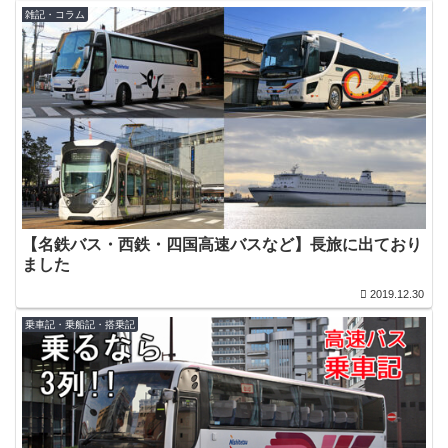
雑記・コラム
【名鉄バス・西鉄・四国高速バスなど】長旅に出ており
ました
2019.12.30
乗車記・乗船記・搭乗記