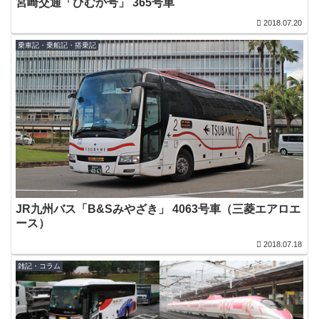
宮崎交通「ひむか号」 365号車
2018.07.20
乗車記・乗船記・搭乗記
JR九州バス「B&Sみやざき」 4063号車（三菱エアロエ
ース）
2018.07.18
雑記・コラム