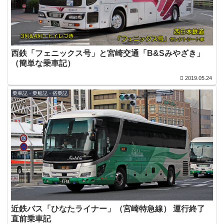
西鉄「フェニックス号」と宮崎交通「B&Sみやざき」
（簡単な乗車記）
2019.05.24
乗車記・乗船記・搭乗記
近鉄バス「ひなたライナー」（宮崎特急線） 運行終了
直前乗車記