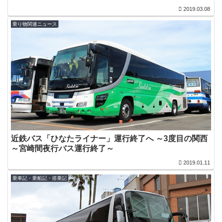
2019.03.08
乗り物関連ニュース
近鉄バス「ひなたライナー」運行終了へ ～3度目の関西
～宮崎間夜行バス運行終了～
2019.01.11
乗車記・乗船記・搭乗記