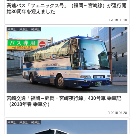
高速バス「フェニックス号」（福岡～宮崎線）が運行開
始30周年を迎えました
2018.05.10
乗車記・乗船記・搭乗記
宮崎交通「福岡～延岡・宮崎夜行線」430号車 乗車記
（2018年春 乗車分）
2018.04.20
乗車記・乗船記・搭乗記