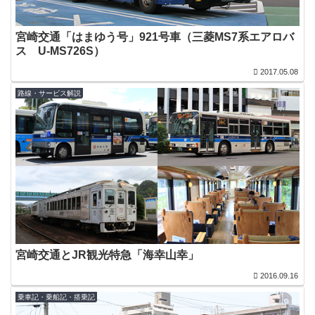
宮崎交通「はまゆう号」921号車（三菱MS7系エアロバ
ス U-MS726S）
2017.05.08
路線・サービス解説
宮崎交通とJR観光特急「海幸山幸」
2016.09.16
乗車記・乗船記・搭乗記