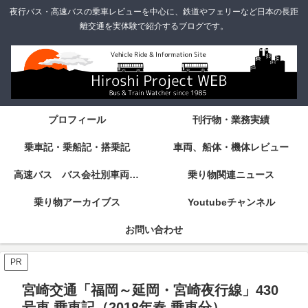
夜行バス・高速バスの乗車レビューを中心に、鉄道やフェリーなど日本の長距
離交通を実体験で紹介するブログです。
プロフィール
刊行物・業務実績
乗車記・乗船記・搭乗記
車両、船体・機体レビュー
高速バス バス会社別車両・設備・シート紹介
乗り物関連ニュース
乗り物アーカイブス
Youtubeチャンネル
お問い合わせ
PR
宮崎交通「福岡～延岡・宮崎夜行線」430
号車 乗車記（2018年春 乗車分）