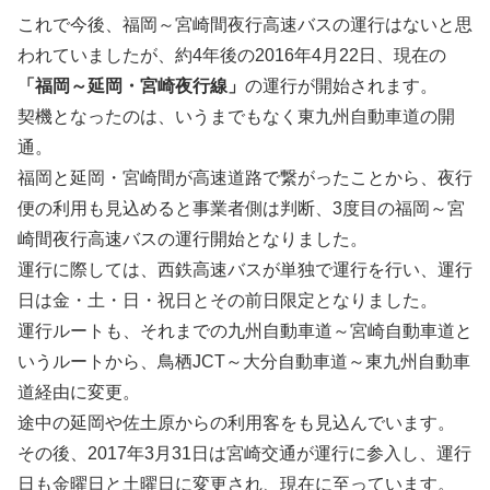
これで今後、福岡～宮崎間夜行高速バスの運行はないと思
われていましたが、約4年後の2016年4月22日、現在の
「福岡～延岡・宮崎夜行線」
の運行が開始されます。
契機となったのは、いうまでもなく東九州自動車道の開
通。
福岡と延岡・宮崎間が高速道路で繋がったことから、夜行
便の利用も見込めると事業者側は判断、3度目の福岡～宮
崎間夜行高速バスの運行開始となりました。
運行に際しては、西鉄高速バスが単独で運行を行い、運行
日は金・土・日・祝日とその前日限定となりました。
運行ルートも、それまでの九州自動車道～宮崎自動車道と
いうルートから、鳥栖JCT～大分自動車道～東九州自動車
道経由に変更。
途中の延岡や佐土原からの利用客をも見込んでいます。
その後、2017年3月31日は宮崎交通が運行に参入し、運行
日も金曜日と土曜日に変更され、現在に至っています。