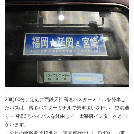
23時00分、定刻に西鉄天神高速バスターミナルを発車し
たバスは、博多バスターミナルで乗車扱いを行い、空港通
り～国道3号バイパスを経由して、太宰府インターへと向
かいます。
この日の乗客数は12名と、週末運行便にしては寂しい車