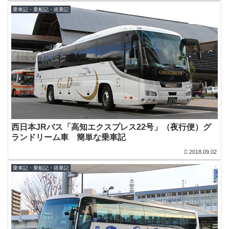
乗車記・乗船記・搭乗記
西日本JRバス「高知エクスプレス22号」（夜行便）グ
ランドリーム車 簡単な乗車記
2018.09.02
乗車記・乗船記・搭乗記