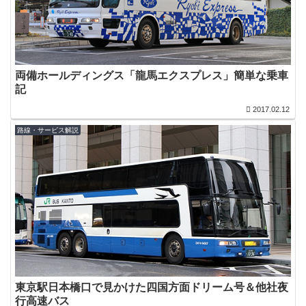
両備ホールディングス「龍馬エクスプレス」簡単な乗車
記
2017.02.12
路線・サービス解説
東京駅日本橋口で見かけた四国方面ドリーム号＆他社夜
行高速バス