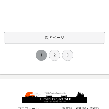
次のページ
次
1
2
へ
プロフィール
乗車記・乗船記・搭乗記