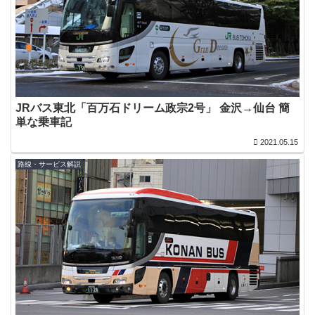
JRバス東北「百万石ドリーム政宗2号」 金沢→仙台 簡
単な乗車記
2021.05.15
路線・サービス解説