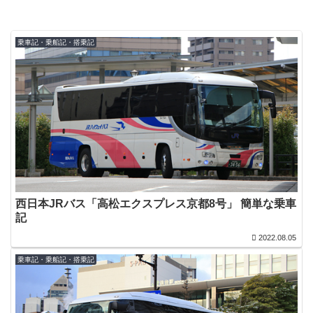
乗車記・乗船記・搭乗記
西日本JRバス「高松エクスプレス京都8号」 簡単な乗車
記
2022.08.05
乗車記・乗船記・搭乗記