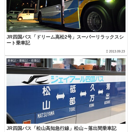
JR四国バス「ドリーム高松2号」スーパーリラックスシ
ート乗車記
2013.09.23
乗車記・乗船記・搭乗記
JR四国バス「松山高知急行線」松山～落出間乗車記