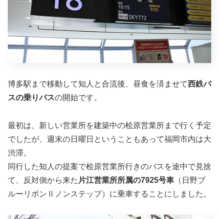
博多駅まで移動して知人と合流後、昼食を済ませて
西鉄バ
スの乗りバス
の開始です。
最初は、新しい営業所を建築中の桧原営業所まで行く予定
でしたが、週末の日曜日ということもあって福岡市内は大
渋滞。
同行した知人の提案で桧原営業所行きのバスを途中で見捨
て、反対側から来た
片江営業所所属の7925号車
（日野ブ
ルーリボンⅡノンステップ）に乗車することにしました。