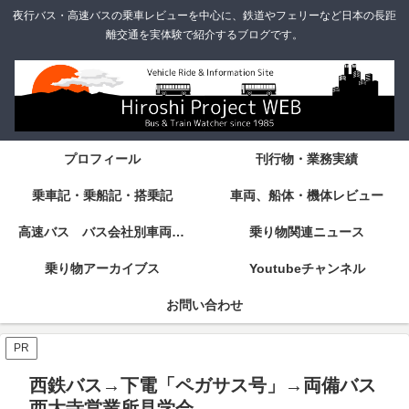
夜行バス・高速バスの乗車レビューを中心に、鉄道やフェリーなど日本の長距
離交通を実体験で紹介するブログです。
プロフィール
刊行物・業務実績
乗車記・乗船記・搭乗記
車両、船体・機体レビュー
高速バス バス会社別車両・設備・シート紹介
乗り物関連ニュース
乗り物アーカイブス
Youtubeチャンネル
お問い合わせ
PR
西鉄バス→下電「ペガサス号」→両備バス
西大寺営業所見学会