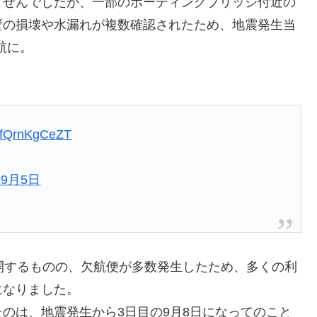
ませんでしたが、一部のボーディングブリッジ付近の
壁の損壊や水漏れが複数確認されたため、地震発生当
航に。
m/fQrnKgCeZT
年9月5日
開するものの、欠航便が多数発生したため、多くの利
になりました。
のは、地震発生から3日目の9月8日になってのこと