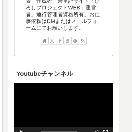
表」作成者。乗車記サイト「ひ
ろしプロジェクトWEB」運営
者。運行管理者資格所有。お仕
事依頼はDMまたはメールフォ
ームにてお願いします。
Youtubeチャンネル
動
画
プ
レ
ー