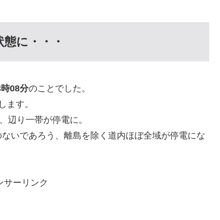
状態に・・・
3時08分
のことでした。
します。
に、辺り一帯が停電に。
のないであろう、離島を除く道内ほぼ全域が停電にな
。
ンサーリンク