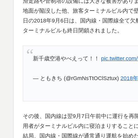
滑走路や管制塔の設備には大きな被害があり
地面が陥没した他、旅客ターミナルビル内で
日の2018年9月6日は、国内線・国際線全て欠
ターミナルビルも終日閉鎖されました。
新千歳空港やべえって！！
pic.twitter.co
— ともきち (@rGmNsTtOClSztux)
2018
その後、国内線は翌9月7日午前中に運行を再
用者がターミナルビル内に寝泊まりすること
結局、国内線・国際線が通常通り運航を始めた