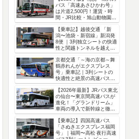
バス「高速あさひかわ号」
は片道2,500円！運賃・時
間・JR比較・旭山動物園ア
クセス完全ガイド
【乗車記】越後交通 「新
潟〜池袋・新宿線」新潟発
8便 ｜3列独立シートの快適
性と関越トンネルを越える
冬のバス旅
京都交通「～海の京都～舞
鶴赤れんがエクスプレス
号」乗車記｜3列シートの
快適性と絶景の高速バス車
窓をレポート
【2026年最新】JRバス東北
の仙台〜東京間高速バスが
進化！「グランドリーム」
車両の導入で新幹線と徹底
比較
【乗車記】四国高速バス
「さぬきエクスプレス福岡
号」｜福岡〜高松 夜行高速