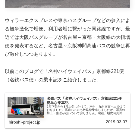
ウィラーエクスプレスや東京バスグループなどの参入によ
る競争激化で増便、利用者増に繋がった同路線ですが、最
近では大阪バスグループが名古屋～京都・大阪線の大幅増
便を発表するなど、名古屋～京阪神間高速バスの競争は再
び激化しつつあります。
以前このブログで「名神ハイウェイバス」京都線221便
（名鉄バス便）の乗車記をご紹介しました。
名鉄バス「名神ハイウェイバス」京都線221便
簡単な乗車記
2月下旬から3月上旬にかけて、本州・九州方面へ出掛けて
おりました。高速バスにも数路線乗車しましたが、写真の
加工・整理が追いついておりません。現在、順次写真の加
工・整理を進めており、完了したものから順次乗車記を執
筆、紹介していきますので、しば...
2019.03.07
hiroshi-project.jp