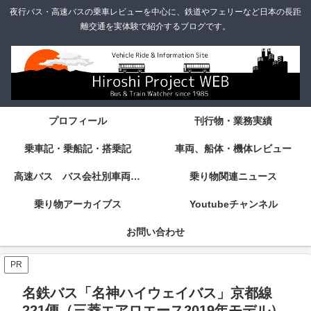
夜行バス・高速バスの乗車レビューを中心に、鉄道やフェリーなど日本の長距
離交通を実体験で紹介するブログです。
プロフィール
刊行物・業務実績
乗車記・乗船記・搭乗記
車両、船体・機体レビュー
高速バス バス会社別車両・設備・シート紹介
乗り物関連ニュース
乗り物アーカイブス
Youtubeチャンネル
お問い合わせ
PR
名鉄バス「名神ハイウェイバス」京都線
221便（三菱エアロエース2019年モデル）