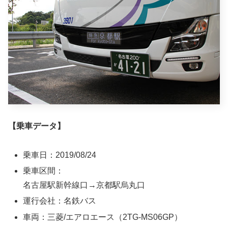
【乗車データ】
乗車日：2019/08/24
乗車区間：
名古屋駅新幹線口→京都駅烏丸口
運行会社：名鉄バス
車両：三菱/エアロエース（2TG-MS06GP）