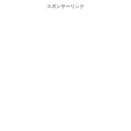
沢・福井と四国の徳島・...
スポンサーリンク