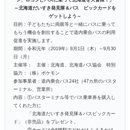
～北海道だいすき発見隊＆バス ビックカードを
ゲットしよう～
目的：子どもたちに両親等と一緒にバスに乗って
もらう機会を創出することで道内乗合バスの利用
促進を実施します。
期間：令和元年（2019年）8月1日（木）～9月30
日（月）
主催等： 主催：北海道、北海道バス協会 特別
協力：（株）ポケモン
参加事業者：道内乗合バス24社（47カ所のバスタ
ーミナル、営業所）
内容：①バスターミナル等でバス乗車券を購入し
てくれた方に
「北海道だいすき発見隊＆バスビックカー
ド」（非売品）をプレゼント。
②カードは全8種類
でどれがもらえるかは