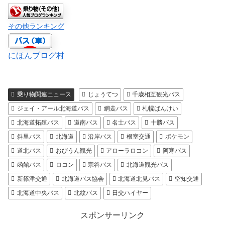
その他ランキング
にほんブログ村
乗り物関連ニュース
じょうてつ
千歳相互観光バス
ジェイ・アール北海道バス
網走バス
札幌ばんけい
北海道拓殖バス
道南バス
名士バス
十勝バス
斜里バス
北海道
沿岸バス
根室交通
ポケモン
道北バス
おびうん観光
アローラロコン
阿寒バス
函館バス
ロコン
宗谷バス
北海道観光バス
新篠津交通
北海道バス協会
北海道北見バス
空知交通
北海道中央バス
北紋バス
日交ハイヤー
スポンサーリンク