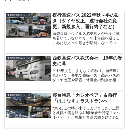
夜行高速バス 2022年秋～冬の動
乗り物関連ニュース
き（ダイヤ改正、運行会社の変
更、新規参入、運行終了など）
新型コロナウイルス感染拡大が完全に落
ち着いていない昨今、年末年始を迎える
にあたり人々の動きが活発になっていま
すが、2022年秋から冬にかけて全国各地
で高速バスの運行再開、運行本数の変更
（一部便の運行再開）などの動きが出て
西鉄高速バス株式会社 19年の歴
乗り物関連ニュース
います。こと夜行高速...
史に幕
2018年度も、まもなく終わり。新年度に
合わせて、各地で路線バス・高速バスの
ダイヤ改正や新設・休廃止の動きが相次
いでいます。そんな中、2018年度末の
2019（平成31）年3月31日もって19年間
の歴史に幕を閉じるバス会社がありま
寝台特急「カシオペア」＆急行
乗り物関連ニュース
す。そのバ...
「はまなす」ラストランへ！
ついにこの時が来てしまいました。上野
と札幌の間を結ぶJR豪華寝台特急「カシ
オペア」と、札幌と青森の間を結ぶJR夜
行急行列車「はまなす」がラストランを
迎えます。「北斗星」の後継列車として