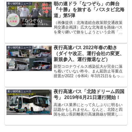
誕生した「カシオペア」「カシオペア」
朝の連ドラ「なつぞら」の舞台
乗り物関連ニュース
は、今から17年前の...
『十勝』を旅する「バスタビ北海
道」第5弾
（画像提供：北海道総合政策部交通政策
局交通企画課）広大な北海道を路線バス
を乗り継いで旅をしようという企画「バ
スタビ北海道」。一昨年2017年から始ま
ったこの企画も、今回で第5弾。今回の舞
台は、NHK朝の連続テレビ小説「なつぞ
夜行高速バス 2022年春の動き
乗り物関連ニュース
ら」の舞台にもな...
（ダイヤ改正、運行会社の変更、
新規参入、運行撤退など）
新型コロナウイルス感染拡大が完全に落
ち着いていない昨今、まん延防止等重点
措置が2022（令和4）年3月21日をもって
いったん終了したことに伴い、全国各地
で高速バスの運行再開、減便数の変更
（一部便の運行再開）の動きが出ていま
夜行高速バス「北陸ドリーム四国
乗り物関連ニュース
す。こと夜行高速バ...
号」 2019年6月21日運行開始！
高速バス業界にとって久しぶりに明るい
話題かもしれません。なんと、北陸と四
国を結ぶ長距離夜行高速路線が開業しま
す！いささか旧聞にはなりますが、西日
本JRバス（本社：大阪市）とJR四国バス
（本社：高松市）は、北陸の富山・金