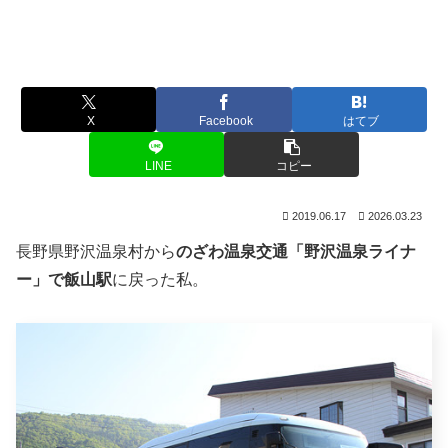
X
Facebook
はてブ
LINE
コピー
2019.06.17
2026.03.23
長野県野沢温泉村から
のざわ温泉交通「野沢温泉ライナ
ー」で飯山駅
に戻った私。