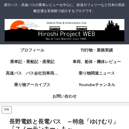
夜行バス・高速バスの乗車レビューを中心に、鉄道やフェリーなど日本の長距
離交通を実体験で紹介するブログです。
プロフィール
刊行物・業務実績
乗車記・乗船記・搭乗記
車両、船体・機体レビュー
高速バス バス会社別車両・設備・シート紹介
乗り物関連ニュース
乗り物アーカイブス
Youtubeチャンネル
お問い合わせ
PR
長野電鉄と長電バス ～特急「ゆけむり」
「スノーモンキー」も～