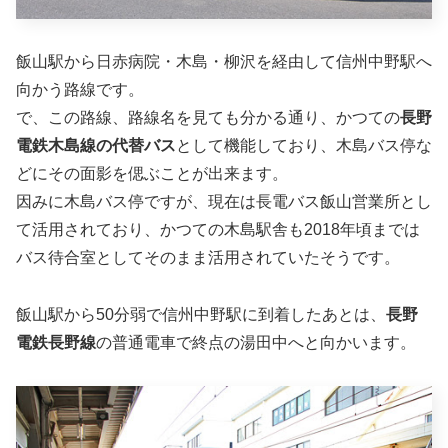
飯山駅から日赤病院・木島・柳沢を経由して信州中野駅へ
向かう路線です。
で、この路線、路線名を見ても分かる通り、かつての
長野
電鉄木島線の代替バス
として機能しており、木島バス停な
どにその面影を偲ぶことが出来ます。
因みに木島バス停ですが、現在は長電バス飯山営業所とし
て活用されており、かつての木島駅舎も2018年頃までは
バス待合室としてそのまま活用されていたそうです。
飯山駅から50分弱で信州中野駅に到着したあとは、
長野
電鉄長野線
の普通電車で終点の湯田中へと向かいます。