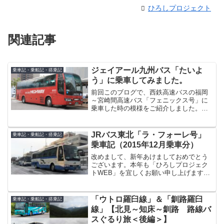
ひろしプロジェクト
関連記事
ジェイアール九州バス「たいよ
乗車記・乗船記・搭乗記
う」に乗車してみました。
前回このブログで、西鉄高速バスの福岡
～宮崎間高速バス「フェニックス号」に
乗車した時の模様をご紹介しました。今
回は前回の「フェニックス号」乗車記の
続きになります。西鉄高速バス「フェニ
ックス号」で宮崎駅に到着後、宮崎駅周
JRバス東北「ラ・フォーレ号」
乗車記・乗船記・搭乗記
辺を散策したりして時間を...
乗車記（2015年12月乗車分）
改めまして、新年あけましておめでとう
ございます。本年も「ひろしプロジェク
トWEB」を宜しくお願い申し上げます。
2016年1発目の乗車記は、こちらのバスを
取り上げます。JRバス東北（本社：仙台
市）が運行する東京～青森間夜行高速バ
「ウトロ羅臼線」＆「釧路羅臼
乗車記・乗船記・搭乗記
ス「ラ・フォー...
線」【北見～知床～釧路 路線バ
スぐるり旅＜後編＞】