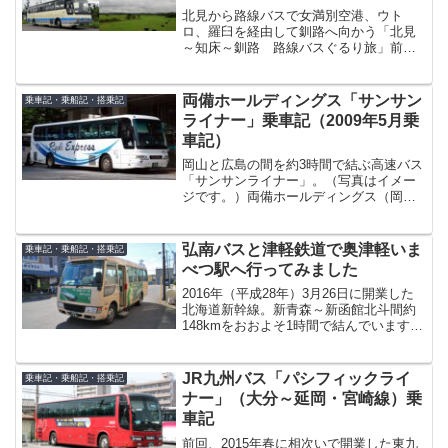
北見から路線バスで女満別空港、ウト
ロ、羅臼を経由して釧路へ向かう「北見
～知床～釧路 路線バスぐるり旅」前回
は、北見から女満別空港、網走、斜里を
経由してウトロまで移動した時の模様を
ご紹介しました。今回は、その＜後編＞
両備ホールディングス「サンサン
乗車記・乗船記・搭乗記
として、ウトロから羅臼、そ...
ライナー」乗車記（2009年5月乗
車記）
岡山と広島の間を約3時間で結ぶ高速バス
「サンサンライナー」。（写真はイメー
ジです。）両備ホールディングス（岡山
市）、広交観光（広島市）、中国ジェイ
アールバス（広島市）の3社が各社1日4往
復（1日12往復）運行しています。並行す
弘南バスと津軽鉄道で奥津軽いま
乗車記・乗船記・搭乗記
るJR山陽新幹...
べつ駅へ行ってみました
2016年（平成28年）3月26日に開業した
北海道新幹線。新青森～新函館北斗間約
148kmをおおよそ1時間で結んでいます
が、実際は新青森～新函館北斗間の「は
やて」を除いて東北新幹線と直通してお
り、東京～新函館間は最速4時間2分で直
JR九州バス「パシフィックライ
乗車記・乗船記・搭乗記
結。東京・...
ナー」（大分～延岡・宮崎線）乗
車記
前回、2015年春に相次いで開業した東九