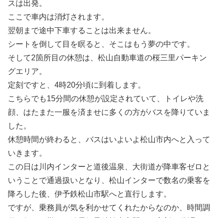
スは出発。
ここで車内は消灯されます。
翌朝まで途中下車することは出来ません。
シートを倒して目を瞑ると、そこはもう夢の中です。
そして2箇所目の休憩は、松山自動車道の桜三里パーキン
グエリア。
定刻ですと、4時20分頃に到着します。
こちらでも15分間の休憩が設定されていて、トイレや洗
顔、はたまた一服を済ませに多くの方がバスを降りていま
した。
休憩時間が終わると、バスはいよいよ松山市内へと入って
いきます。
この日は川内インターと道後温泉、大街道が降車客ゼロと
いうことで通過扱いとなり、松山インターで数名の乗客を
降ろした後、伊予鉄松山市駅へと直行します。
ですが、乗務員が気を利かせてくれたからなのか、時間調