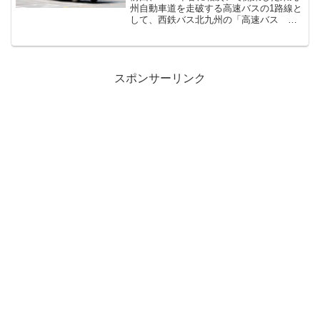
州自動車道を走破する高速バスの1路線と
して、西鉄バス北九州の「高速バス 北
九州～別府・大分線」をご紹介しました
が、今回はその続きとなります。今回ご
紹介するのは、大分バス・大分交通・亀
の井バス・宮崎交通...
スポンサーリンク