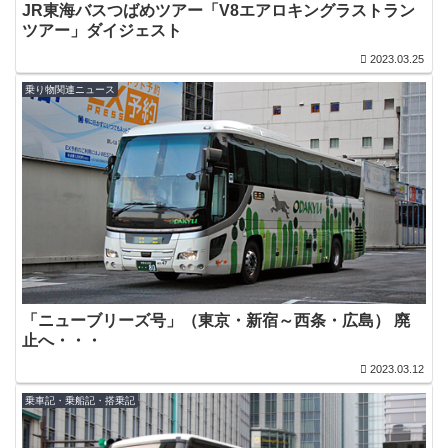
JR東海バスつばめツアー「V8エアロキングラストラン
ツアー」ダイジェスト
2023.03.25
乗り物関連ニュース
「ニューブリーズ号」（東京・新宿～西条・広島） 廃
止へ・・・
2023.03.12
乗車記・乗船記・搭乗記