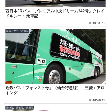
西日本JRバス「プレミアム中央ドリーム342号」クレイ
ドルシート 乗車記
2017.09.15
路線・サービス解説
近鉄バス「フォレスト号」（仙台特急線） 三菱エアロ
キング
2015.04.27
乗車記・乗船記・搭乗記