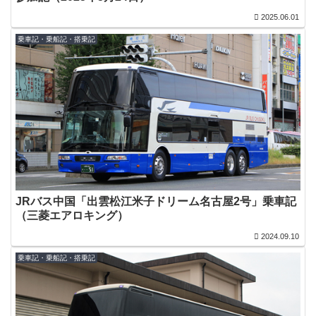
2025.06.01
乗車記・乗船記・搭乗記
JRバス中国「出雲松江米子ドリーム名古屋2号」乗車記
（三菱エアロキング）
2024.09.10
乗車記・乗船記・搭乗記