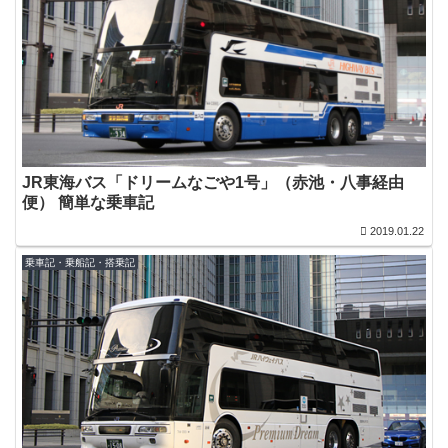
JR東海バス「ドリームなごや1号」（赤池・八事経由
便） 簡単な乗車記
2019.01.22
乗車記・乗船記・搭乗記