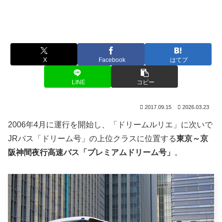
X
Facebook
はてブ
LINE
コピー
2017.09.15
2026.03.23
2006年4月に運行を開始し、「ドリームルリエ」に次いで
JRバス「ドリーム号」の上位クラスに位置する
東京～京
阪神間夜行高速バス「プレミアムドリーム号」
。