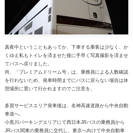
真夜中ということもあってか、下車する乗客は少なく、か
くゆえ私もトイレを済ませた後に手早く写真撮影を済ませ
てバスへ戻りました。
尚、「プレミアムドリーム号」は、乗務員による人数確認
を行わないため、発車時間までにバスに戻らない場合は休
憩場所に置いて行かれますのでご注意を。
多賀サービスエリア発車後は、名神高速道路から中央自動
車道へ。
小黒川パーキングエリアにて西日本JRバスの乗務員から
JRバス関東の乗務員に交代し、東京へ向けて中央自動車