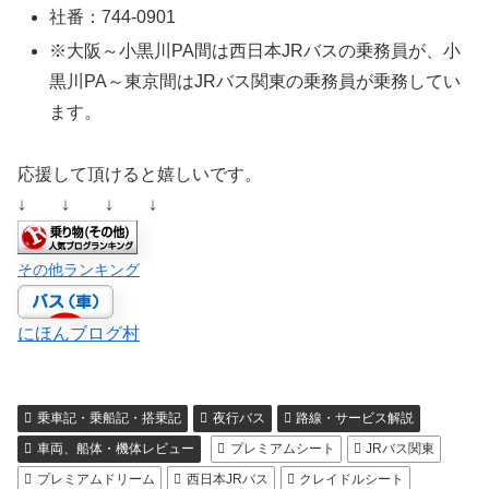
社番：744-0901
※大阪～小黒川PA間は西日本JRバスの乗務員が、小
黒川PA～東京間はJRバス関東の乗務員が乗務してい
ます。
応援して頂けると嬉しいです。
↓ ↓ ↓ ↓
その他ランキング
にほんブログ村
乗車記・乗船記・搭乗記
夜行バス
路線・サービス解説
車両、船体・機体レビュー
プレミアムシート
JRバス関東
プレミアムドリーム
西日本JRバス
クレイドルシート