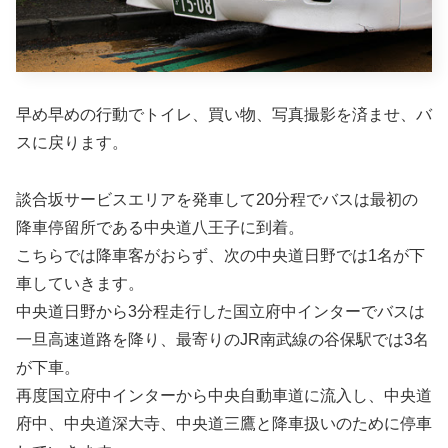
早め早めの行動でトイレ、買い物、写真撮影を済ませ、バ
スに戻ります。
談合坂サービスエリアを発車して20分程でバスは最初の
降車停留所である中央道八王子に到着。
こちらでは降車客がおらず、次の中央道日野では1名が下
車していきます。
中央道日野から3分程走行した国立府中インターでバスは
一旦高速道路を降り、最寄りのJR南武線の谷保駅では3名
が下車。
再度国立府中インターから中央自動車道に流入し、中央道
府中、中央道深大寺、中央道三鷹と降車扱いのために停車