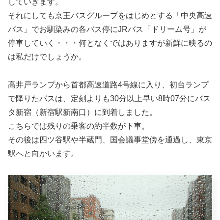
していきます。
それにしても京王バスグループをはじめとする「中央高速
バス」でお馴染みの各バス停にJRバス「ドリーム号」が
停車していく・・・何となくではありますが新鮮に映るの
は私だけでしょうか。
高井戸ランプから首都高速道路4号線に入り、初台ランプ
で降りたバスは、定刻よりも30分以上早い8時07分にバス
タ新宿（新宿駅新南口）に到着しました。
こちらでは残りの乗客の約半数が下車。
その後は四ツ谷駅や半蔵門、国会議事堂傍を通過し、東京
駅へと向かいます。