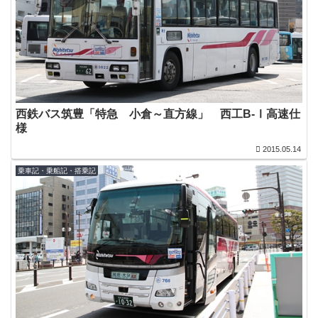
西鉄バス筑豊「特急 小倉～直方線」 西工B-Ⅰ高速仕
様
2015.05.14
乗車記・乗船記・搭乗記