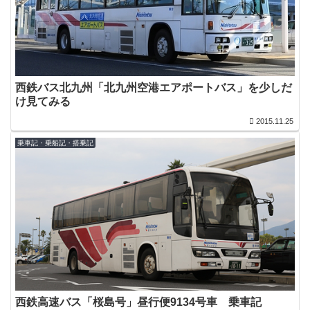
西鉄バス北九州「北九州空港エアポートバス」を少しだ
け見てみる
2015.11.25
乗車記・乗船記・搭乗記
西鉄高速バス「桜島号」昼行便9134号車 乗車記