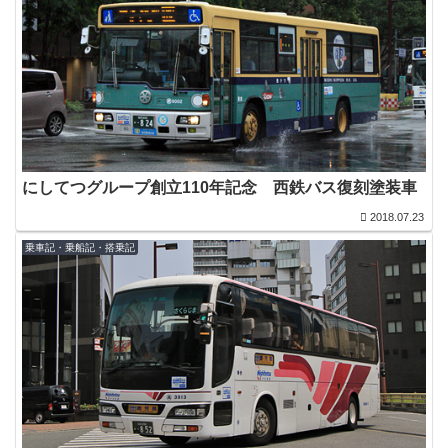
にしてつグループ創立110年記念 西鉄バス復刻塗装車
2018.07.23
乗車記・乗船記・搭乗記