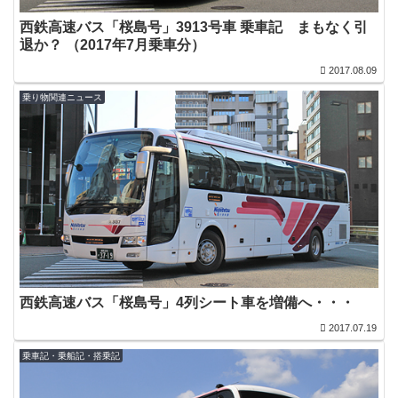
西鉄高速バス「桜島号」3913号車 乗車記 まもなく引
退か？ （2017年7月乗車分）
2017.08.09
乗り物関連ニュース
西鉄高速バス「桜島号」4列シート車を増備へ・・・
2017.07.19
乗車記・乗船記・搭乗記