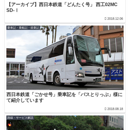
【アーカイブ】西日本鉄道「どんたく号」 西工02MC
SD-Ⅰ
2018.12.06
乗車記・乗船記・搭乗記
西日本鉄道「ごかせ号」乗車記を「バスとりっぷ」様に
て紹介しています
2018.08.18
路線・サービス解説