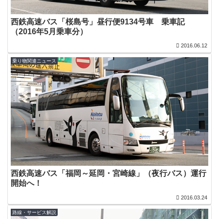
西鉄高速バス「桜島号」昼行便9134号車 乗車記
（2016年5月乗車分）
2016.06.12
乗り物関連ニュース
西鉄高速バス「福岡～延岡・宮崎線」（夜行バス）運行
開始へ！
2016.03.24
路線・サービス解説