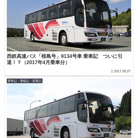
西鉄高速バス「桜島号」9134号車 乗車記 ついに引
退！？（2017年4月乗車分）
2017.05.07
乗車記・乗船記・搭乗記