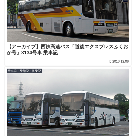
【アーカイブ】西鉄高速バス「道後エクスプレスふくお
か号」3134号車 乗車記
2018.12.08
乗車記・乗船記・搭乗記