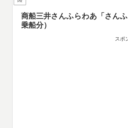
PR
商船三井さんふらわあ「さんふら
乗船分）
スポ