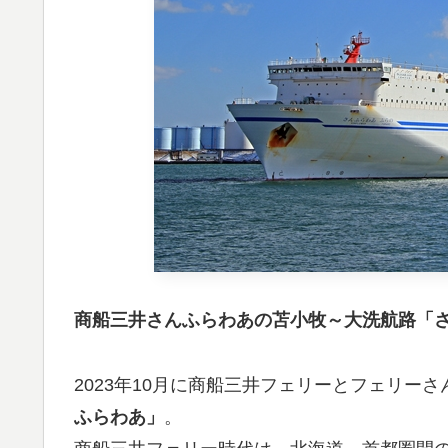
商船三井さんふらわあの苫小牧～大洗航路「さ
2023年10月に商船三井フェリーとフェリー
ふらわあ」
。