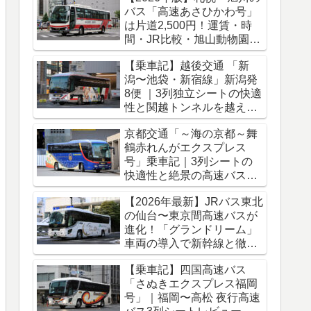
バス「高速あさひかわ号」
は片道2,500円！運賃・時
間・JR比較・旭山動物園ア
クセス完全ガイド
【乗車記】越後交通 「新
潟〜池袋・新宿線」新潟発
8便 ｜3列独立シートの快適
性と関越トンネルを越える
冬のバス旅
京都交通「～海の京都～舞
鶴赤れんがエクスプレス
号」乗車記｜3列シートの
快適性と絶景の高速バス車
窓をレポート
【2026年最新】JRバス東北
の仙台〜東京間高速バスが
進化！「グランドリーム」
車両の導入で新幹線と徹底
比較
【乗車記】四国高速バス
「さぬきエクスプレス福岡
号」｜福岡〜高松 夜行高速