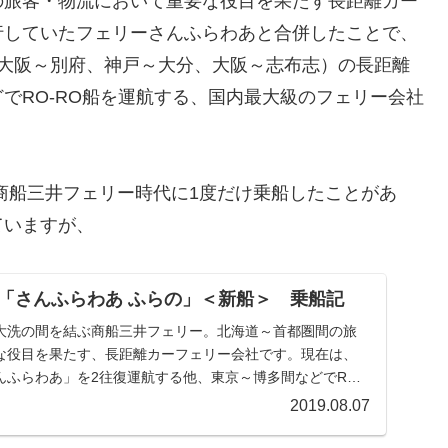
の旅客・物流において重要な役目を果たす長距離カー
行していたフェリーさんふらわあと合併したことで、
（大阪～別府、神戸～大分、大阪～志布志）の長距離
でRO-RO船を運航する、国内最大級のフェリー会社
商船三井フェリー時代に1度だけ乗船したことがあ
ていますが、
「さんふらわあ ふらの」＜新船＞ 乗船記
大洗の間を結ぶ商船三井フェリー。北海道～首都圏間の旅
な役目を果たす、長距離カーフェリー会社です。現在は、
んふらわあ」を2往復運航する他、東京～博多間などでRO-
2019.08.07