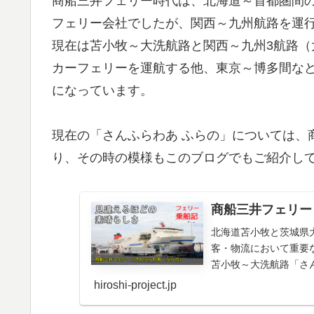
商船三井フェリー時代は、北海道～首都圏間
フェリー会社でしたが、関西～九州航路を運
現在は苫小牧～大洗航路と関西～九州3航路
カーフェリーを運航する他、東京～博多間など
になっています。
現在の「さんふらわあ ふらの」については、
り、その時の模様もこのブログでもご紹介し
商船三井フェリー
北海道苫小牧と茨城県
客・物流において重要
苫小牧～大洗航路「さ
RO船を運航していま...
hiroshi-project.jp