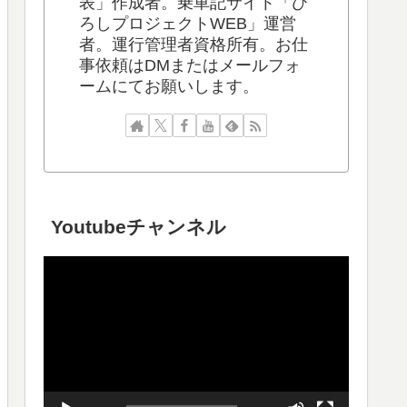
表」作成者。乗車記サイト「ひ
ろしプロジェクトWEB」運営
者。運行管理者資格所有。お仕
事依頼はDMまたはメールフォ
ームにてお願いします。
Youtubeチャンネル
動
画
プ
レ
ー