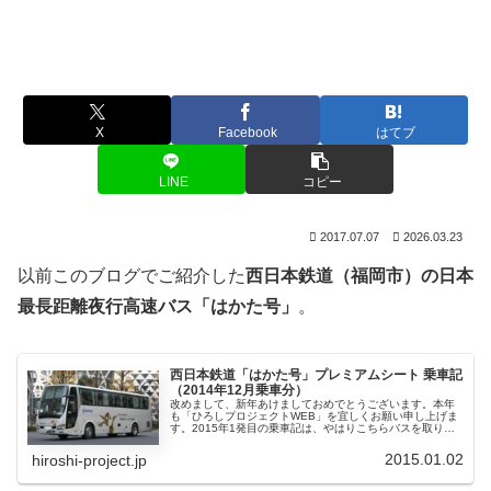
X
Facebook
はてブ
LINE
コピー
2017.07.07
2026.03.23
以前このブログでご紹介した
西日本鉄道（福岡市）の日本
最長距離夜行高速バス「はかた号」
。
西日本鉄道「はかた号」プレミアムシート 乗車記
（2014年12月乗車分）
改めまして、新年あけましておめでとうございます。本年
も「ひろしプロジェクトWEB」を宜しくお願い申し上げま
す。2015年1発目の乗車記は、やはりこちらバスを取り上
げない訳にはいかないであろう・・・ということで、早速
取り上げたいと思います。元...
2015.01.02
hiroshi-project.jp