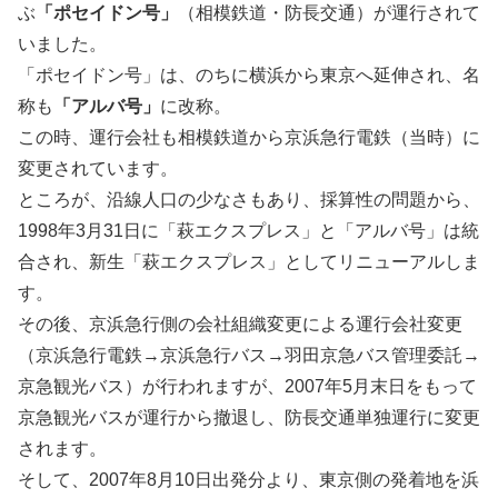
ぶ
「ポセイドン号」
（相模鉄道・防長交通）が運行されて
いました。
「ポセイドン号」は、のちに横浜から東京へ延伸され、名
称も
「アルバ号」
に改称。
この時、運行会社も相模鉄道から京浜急行電鉄（当時）に
変更されています。
ところが、沿線人口の少なさもあり、採算性の問題から、
1998年3月31日に「萩エクスプレス」と「アルバ号」は統
合され、新生「萩エクスプレス」としてリニューアルしま
す。
その後、京浜急行側の会社組織変更による運行会社変更
（京浜急行電鉄→京浜急行バス→羽田京急バス管理委託→
京急観光バス）が行われますが、2007年5月末日をもって
京急観光バスが運行から撤退し、防長交通単独運行に変更
されます。
そして、2007年8月10日出発分より、東京側の発着地を浜