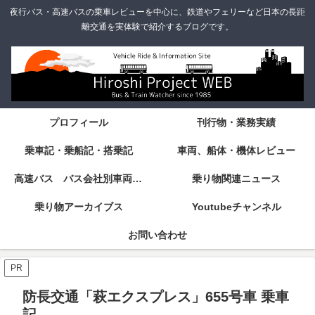
夜行バス・高速バスの乗車レビューを中心に、鉄道やフェリーなど日本の長距
離交通を実体験で紹介するブログです。
プロフィール
刊行物・業務実績
乗車記・乗船記・搭乗記
車両、船体・機体レビュー
高速バス バス会社別車両・設備・シート紹介
乗り物関連ニュース
乗り物アーカイブス
Youtubeチャンネル
お問い合わせ
PR
防長交通「萩エクスプレス」655号車 乗車
記