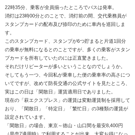
22時35分、乗客が全員揃ったところでバスは発車。
消灯は23時00分とのことで、消灯前の間、交代乗務員が
スタンプカードの配布及び捺印のために車内を巡回しま
す。
このスタンプカード、スタンプが6つ貯まると片道1回分
の乗車が無料になるとのことですが、多くの乗客がスタン
プカードを所有していたのには正直驚きました。
それだけリピーターが多いということなのでしょうか。
そしてもう一つ、今回私が乗車した便の乗車率の高さにつ
いてですが、改めて防長交通の公式サイトを見たところ、
実はこの日は「閑散日」運賃適用日でありました。
現在の「萩エクスプレス」の運賃は変動運賃制を採用して
おり、「閑散日」「特定日」「繁忙日」の3種類の運賃が
設定されています。
「閑散日」の場合、東京～徳山・山口間を最安8,400円
（早売7適用時）で利用することが出来、大変お得になっ