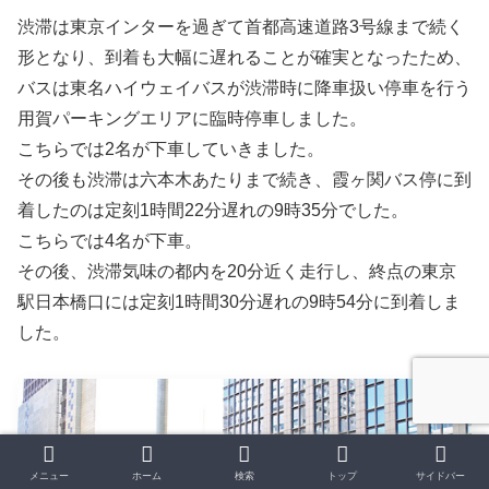
渋滞は東京インターを過ぎて首都高速道路3号線まで続く
形となり、到着も大幅に遅れることが確実となったため、
バスは東名ハイウェイバスが渋滞時に降車扱い停車を行う
用賀パーキングエリアに臨時停車しました。
こちらでは2名が下車していきました。
その後も渋滞は六本木あたりまで続き、霞ヶ関バス停に到
着したのは定刻1時間22分遅れの9時35分でした。
こちらでは4名が下車。
その後、渋滞気味の都内を20分近く走行し、終点の東京
駅日本橋口には定刻1時間30分遅れの9時54分に到着しま
した。
メニュー
ホーム
検索
トップ
サイドバー