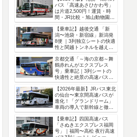
バス「高速あさひかわ号」
は片道2,500円！運賃・時
間・JR比較・旭山動物園ア
クセス完全ガイド
【乗車記】越後交通 「新
潟〜池袋・新宿線」新潟発
8便 ｜3列独立シートの快適
性と関越トンネルを越える
冬のバス旅
京都交通「～海の京都～舞
鶴赤れんがエクスプレス
号」乗車記｜3列シートの
快適性と絶景の高速バス車
窓をレポート
【2026年最新】JRバス東北
の仙台〜東京間高速バスが
進化！「グランドリーム」
車両の導入で新幹線と徹底
比較
【乗車記】四国高速バス
「さぬきエクスプレス福岡
号」｜福岡〜高松 夜行高速