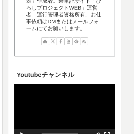
表」作成者。乗車記サイト「ひ
ろしプロジェクトWEB」運営
者。運行管理者資格所有。お仕
事依頼はDMまたはメールフォ
ームにてお願いします。
Youtubeチャンネル
動
画
プ
レ
ー