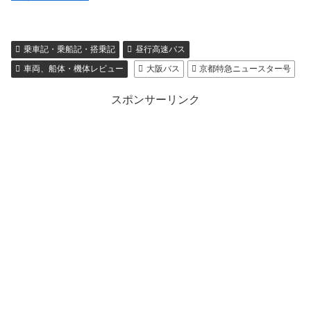
乗車記・乗船記・搭乗記
昼行高速バス
車両、船体・機体レビュー
大阪バス
京都特急ニュースター号
スポンサーリンク