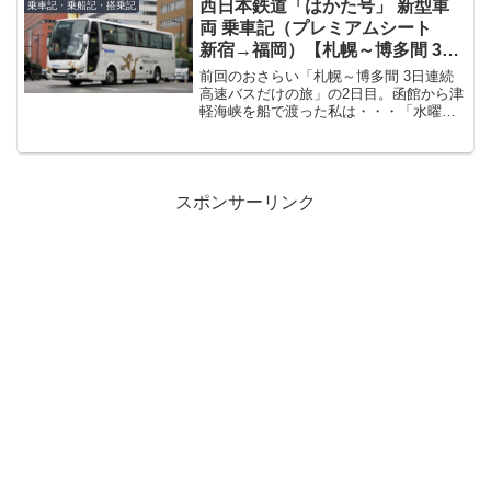
が進んでおります。西鉄の高速路線用新
西日本鉄道「はかた号」 新型車
乗車記・乗船記・搭乗記
カラ...
両 乗車記（プレミアムシート
新宿→福岡）【札幌～博多間 3日
連続 高速バスだけの旅】
前回のおさらい「札幌～博多間 3日連続
高速バスだけの旅」の2日目。函館から津
軽海峡を船で渡った私は・・・「水曜ど
うでしょう」で「深夜バス東日本チャン
ピオン」と紹介された元「ラ・フォーレ
号」こと「ドリーム青森・東京（ラ・フ
ォーレ）2号」に乗...
スポンサーリンク