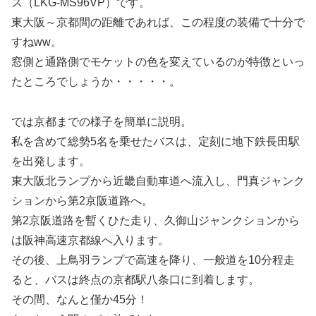
ス（LKG-MS96VP）です。
東大阪～京都間の距離であれば、この程度の装備で十分で
すねww。
窓側と通路側でモケットの色を変えているのが特徴といっ
たところでしょうか・・・・・。
では京都までの様子を簡単に説明。
私を含めて総勢5名を乗せたバスは、定刻に地下鉄長田駅
を出発します。
東大阪北ランプから近畿自動車道へ流入し、門真ジャンク
ションから第2京阪道路へ。
第2京阪道路を暫くひた走り、久御山ジャンクションから
は阪神高速京都線へ入ります。
その後、上鳥羽ランプで高速を降り、一般道を10分程走
ると、バスは終点の京都駅八条口に到着します。
その間、なんと僅か45分！