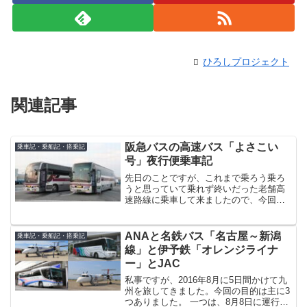
ひろしプロジェクト
関連記事
阪急バスの高速バス「よさこい
乗車記・乗船記・搭乗記
号」夜行便乗車記
先日のことですが、これまで乗ろう乗ろ
うと思っていて乗れず終いだった老舗高
速路線に乗車して来ましたので、今回は
その時の模様をご紹介します。その路線
とは・・・・・大阪～高知間の高速バス
「よさこい号」です。「よさこい号」と
ANAと名鉄バス「名古屋～新潟
乗車記・乗船記・搭乗記
いえば、あの大泉洋他が出...
線」と伊予鉄「オレンジライナ
ー」とJAC
私事ですが、2016年8月に5日間かけて九
州を旅してきました。今回の目的は主に3
つありました。 一つは、8月8日に運行を