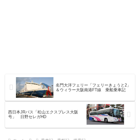
名門大洋フェリー「フェリーきょうと2」
＆ウィラー大阪南港FT線 乗船乗車記
西日本JRバス「松山エクスプレス大阪
号」 日野セレガHD