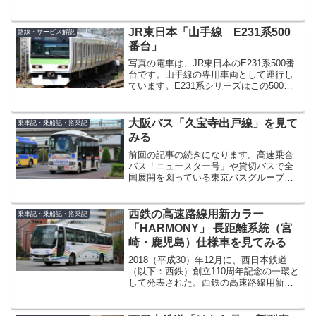
開始したばかりの西鉄の福岡都心連節バ
スの実見です。（あえてBRTとは言わな
い）各方面から注目されているだけに、
JR東日本「山手線 E231系500
路線・サービス解説
「これは一...
番台」
写真の電車は、JR東日本のE231系500番
台です。山手線の専用車両として運行し
ています。E231系シリーズはこの500番
台の他、0番台・900番台（中央、総武緩
行線用、常磐線・成田線用）、800番台
（東京メトロ東西線直通用）、近郊タイ
大阪バス「久宝寺出戸線」を見て
乗車記・乗船記・搭乗記
プ（...
みる
前回の記事の続きになります。高速乗合
バス「ニュースター号」や貸切バスで全
国展開を図っている東京バスグループ。
その東京バスグループの大阪バス（東大
阪市）が、東大阪地区では同社初となる
一般路線バス2路線の運行を2016年7月よ
西鉄の高速路線用新カラー
乗車記・乗船記・搭乗記
り開始しました。今...
「HARMONY」 長距離系統（宮
崎・鹿児島）仕様車を見てみる
2018（平成30）年12月に、西日本鉄道
（以下：西鉄）創立110周年記念の一環と
して発表された。西鉄の高速路線用新カ
ラー「HARMONY」。2019（平成31）年
の春から本格導入が始まり、現在も導入