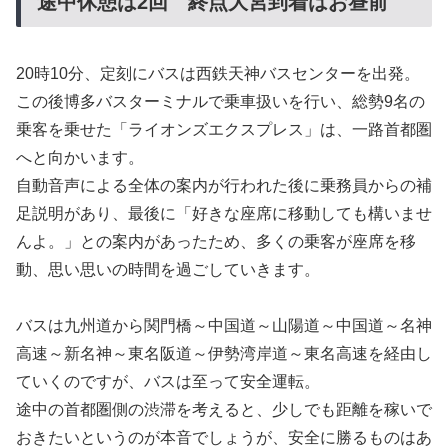
途中休憩は2回 終点大宮到着はお昼前
20時10分、定刻にバスは西鉄天神バスセンターを出発。
この後博多バスターミナルで乗車扱いを行い、総勢9名の
乗客を乗せた「ライオンズエクスプレス」は、一路首都圏
へと向かいます。
自動音声による全体の案内が行われた後に乗務員からの補
足説明があり、最後に「好きな座席に移動しても構いませ
んよ。」との案内があったため、多くの乗客が座席を移
動、思い思いの時間を過ごしていきます。
バスは九州道から関門橋～中国道～山陽道～中国道～名神
高速～新名神～東名阪道～伊勢湾岸道～東名高速を経由し
ていくのですが、バスは至って安全運転。
途中の首都圏側の渋滞を考えると、少しでも距離を稼いで
おきたいというのが本音でしょうが、安全に勝るものはあ