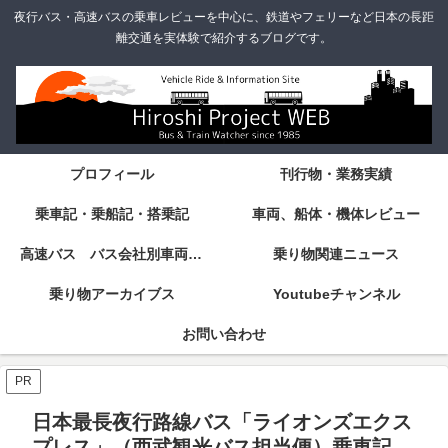
夜行バス・高速バスの乗車レビューを中心に、鉄道やフェリーなど日本の長距
離交通を実体験で紹介するブログです。
プロフィール
刊行物・業務実績
乗車記・乗船記・搭乗記
車両、船体・機体レビュー
高速バス バス会社別車両・設備・シート紹介
乗り物関連ニュース
乗り物アーカイブス
Youtubeチャンネル
お問い合わせ
PR
日本最長夜行路線バス「ライオンズエクス
プレス」（西武観光バス担当便）乗車記