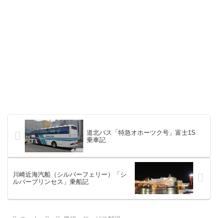
道北バス「特急オホーツク号」富士1S
乗車記
川崎近海汽船（シルバーフェリー）「シ
ルバープリンセス」乗船記