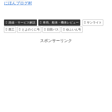
にほんブログ村
路線・サービス解説
車両、船体・機体レビュー
サンライト
西工
とよのくに号
日田バス
ゆふいん号
スポンサーリンク