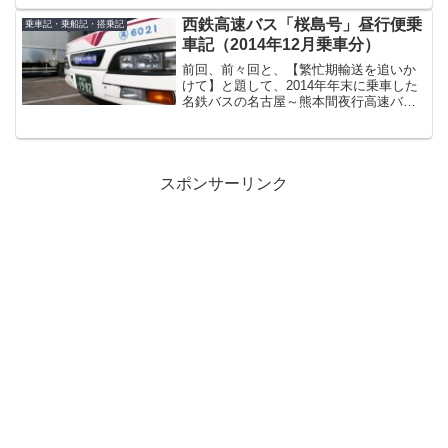
海側オロロンラインでした。何故に日本
海オロロンラインなのか・・・。実は、
西鉄高速バス「桜島号」昼行便乗
乗車記・乗船記・搭乗記
予てから行こうと思い...
車記（2014年12月乗車分）
前回、前々回と、【繁忙期輸送を追いか
けて】と題して、2014年年末に乗車した
名鉄バスの名古屋～熊本間夜行高速バス
「不知火号」の乗車記と、西鉄高速バス
の福岡・北九州～坂出・高松間夜行高速
バス「さぬきエクスプレス福岡号」の乗
車記をご紹介しました...
スポンサーリンク