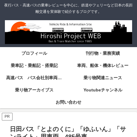
夜行バス・高速バスの乗車レビューを中心に、鉄道やフェリーなど日本の長距
離交通を実体験で紹介するブログです。
プロフィール
刊行物・業務実績
乗車記・乗船記・搭乗記
車両、船体・機体レビュー
高速バス バス会社別車両・設備・シート紹介
乗り物関連ニュース
乗り物アーカイブス
Youtubeチャンネル
お問い合わせ
PR
日田バス「とよのくに」「ゆふいん」「サ
ンライト」用車両 485号車