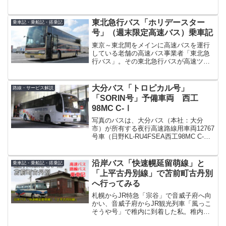
通寺・観音寺間高速バス「観音寺エクス
プレス大阪号」の乗車記です。この路
線、元々は大阪駅～高松・丸亀間高速バ
東北急行バス「ホリデースター
乗車記・乗船記・搭乗記
ス「高松エクスプレス大阪号...
号」（週末限定高速バス）乗車記
東京～東北間をメインに高速バスを運行
している老舗の高速バス事業者「東北急
行バス」。その東北急行バスが高速ツア
ーバス対策として2009年から運行してい
るのが、これからご紹介する週末限定高
速バス「ホリデースター」です。※写真
大分バス「トロピカル号」
路線・サービス解説
はイメージです。（夜...
「SORIN号」予備車両 西工
98MC C-Ⅰ
写真のバスは、大分バス（本社：大分
市）が所有する夜行高速路線用車両12767
号車（日野KL-RU4FSEA西工98MC C-
Ⅰ）です。同社中央営業所所属の車両
で、現在は長距離高速路線（鹿児島線
「トロピカル号」、京阪神線「SORIN
沿岸バス「快速幌延留萌線」と
乗車記・乗船記・搭乗記
号」）の予...
「上平古丹別線」で苫前町古丹別
へ行ってみる
札幌からJR特急「宗谷」で音威子府へ向
かい、音威子府からJR観光列車「風っこ
そうや号」で稚内に到着した私。稚内市
内のホテルで一泊し向かったのは、日本