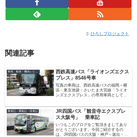
ひろしプロジェクト
関連記事
西鉄高速バス「ライオンズエクス
車両、船体・機体レビュー
プレス」8546号車
写真の車両は、西鉄高速バスの福岡～横
浜・東京池袋・さいたま大宮線「ライオ
ンズエクスプレス」の専用車両として活
躍している8546号車です。白地にかつて
の「西鉄ライオンズ」の球団ロゴをあし
らった、日野セレガスーパーハイデッカ
JR四国バス「観音寺エクスプレ
乗車記・乗船記・搭乗記
ー（LKG-RU1E...
ス大阪号」 乗車記
いつもこのブログをご覧頂きましてあり
がとうございます。今回ご紹介するの
は、JR四国バスの大阪・神戸～坂出・善