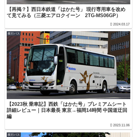
【再掲？】西日本鉄道「はかた号」 現行専用車を改め
て見てみる（三菱エアロクイーン 2TG-MS06GP）
2024.03.17
夜行バス
【2023秋 乗車記】西鉄「はかた号」プレミアムシート
詳細レビュー｜日本最長 東京→福岡14時間 中国道迂回
編
2023.11.06
夜行バス