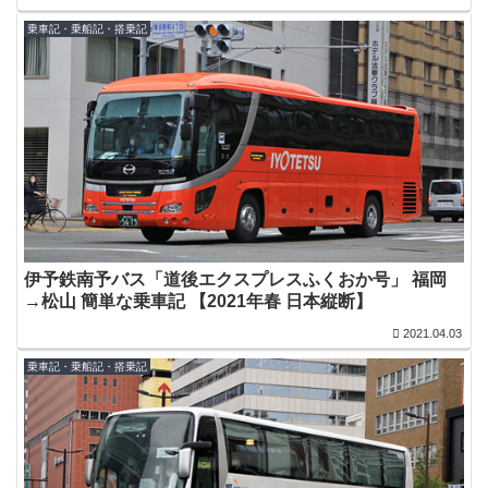
乗車記・乗船記・搭乗記
伊予鉄南予バス「道後エクスプレスふくおか号」 福岡
→松山 簡単な乗車記 【2021年春 日本縦断】
2021.04.03
乗車記・乗船記・搭乗記