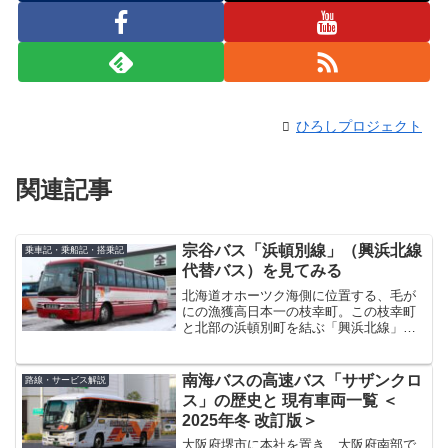
ひろしプロジェクト
関連記事
宗谷バス「浜頓別線」（興浜北線
乗車記・乗船記・搭乗記
代替バス）を見てみる
北海道オホーツク海側に位置する、毛が
にの漁獲高日本一の枝幸町。この枝幸町
と北部の浜頓別町を結ぶ「興浜北線」と
いうローカル線がかつてありました。
「興浜北線」は、戦前の1936年に開業し
ましたが、1980年の国鉄再建法施行を受
南海バスの高速バス「サザンクロ
路線・サービス解説
けて特定地方交通線...
ス」の歴史と 現有車両一覧 ＜
2025年冬 改訂版＞
大阪府堺市に本社を置き、大阪府南部で