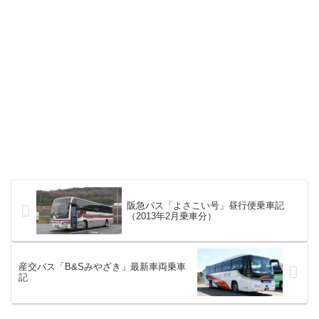
阪急バス「よさこい号」昼行便乗車記
（2013年2月乗車分）
産交バス「B&Sみやざき」最新車両乗車
記