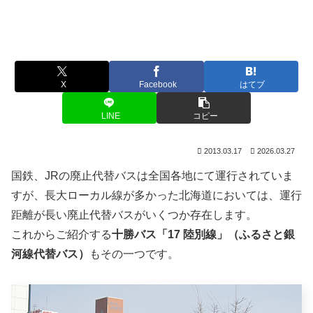
X
Facebook
はてブ
LINE
コピー
2013.03.17
2026.03.27
国鉄、JRの廃止代替バスは全国各地にて運行されていま
すが、長大ローカル線が多かった北海道においては、運行
距離が長い廃止代替バスがいくつか存在します。
これからご紹介する
十勝バス「17 陸別線」（ふるさと銀
河線代替バス）
もその一つです。