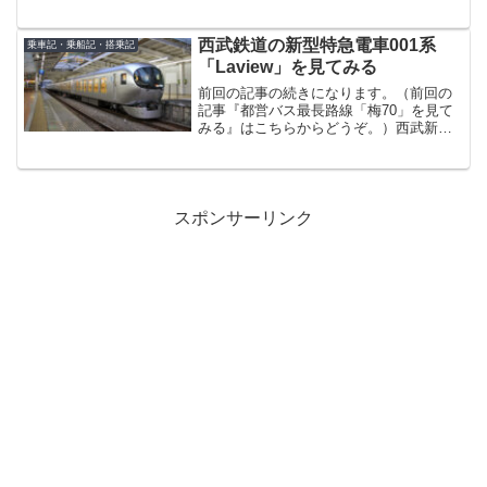
西鉄高速バス「桜島号」夜行便で福岡へ
戻るのですが、「桜島号」夜行便の発車
時刻まで時間が空いているということ
西武鉄道の新型特急電車001系
乗車記・乗船記・搭乗記
で、指宿もしくは枕崎辺りま...
「Laview」を見てみる
前回の記事の続きになります。（前回の
記事『都営バス最長路線「梅70」を見て
みる』はこちらからどうぞ。）西武新宿
線花小金井駅（東京都小平市）から都営
バス「梅70-1」系統で東京都青梅市にや
って来た私。この後、夜までに新宿へ移
動すれば良いのです...
スポンサーリンク