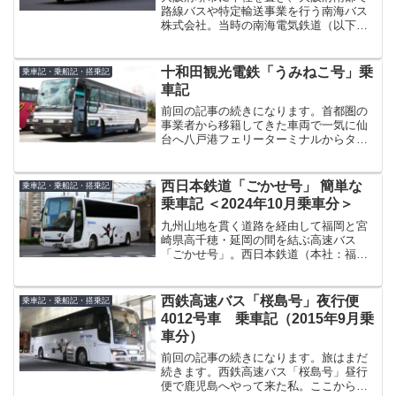
路線バスや特定輸送事業を行う南海バス
株式会社。当時の南海電気鉄道（以下：
南海電鉄）自動車部より2001（平成13）
年10月に南海電鉄の100%子会社として分
離・発足したバス会社で、昨年2021（令
十和田観光電鉄「うみねこ号」乗
乗車記・乗船記・搭乗記
和3）に...
車記
前回の記事の続きになります。首都圏の
事業者から移籍してきた車両で一気に仙
台へ八戸港フェリーターミナルからタク
シーで八戸市街へ移動後、乗り鉄や乗り
バスを少々楽しみ、こちらのバスターミ
ナルへ移動します。八戸市江陽に位置す
西日本鉄道「ごかせ号」 簡単な
乗車記・乗船記・搭乗記
る、八戸ラピアバスターミ...
乗車記 ＜2024年10月乗車分＞
九州山地を貫く道路を経由して福岡と宮
崎県高千穂・延岡の間を結ぶ高速バス
「ごかせ号」。西日本鉄道（本社：福岡
市、以下：西鉄）と宮崎交通（本社：宮
崎市）が1日4往復運行しています。西日
本鉄道「ごかせ号」宮崎交通「ごかせ
西鉄高速バス「桜島号」夜行便
乗車記・乗船記・搭乗記
号」「ごかせ号」については...
4012号車 乗車記（2015年9月乗
車分）
前回の記事の続きになります。旅はまだ
続きます。西鉄高速バス「桜島号」昼行
便で鹿児島へやって来た私。ここからは