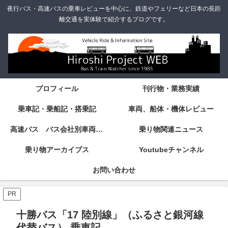
夜行バス・高速バスの乗車レビューを中心に、鉄道やフェリーなど日本の長距
離交通を実体験で紹介するブログです。
プロフィール
刊行物・業務実績
乗車記・乗船記・搭乗記
車両、船体・機体レビュー
高速バス バス会社別車両・設備・シート紹介
乗り物関連ニュース
乗り物アーカイブス
Youtubeチャンネル
お問い合わせ
PR
十勝バス「17 陸別線」（ふるさと銀河線
代替バス） 乗車記