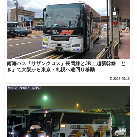
南海バス「サザンクロス」長岡線とJR上越新幹線「と
き」で大阪から東京・札幌へ遠回り移動
2023.05.18
乗車記・乗船記・搭乗記