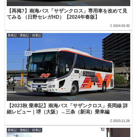
【再掲?】南海バス「サザンクロス」専用車を改めて見
てみる （日野セレガHD）【2024年春版】
2024.03.30
乗車記・乗船記・搭乗記
【2023秋 乗車記】南海バス「サザンクロス」長岡線 詳
細レビュー｜堺（大阪）→三条（新潟）乗車編
2023.11.29
乗車記・乗船記・搭乗記