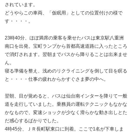
されています。
どうやらこの車両、「仮眠用」としての位置付けの様で
す・・・・。
23時40分、ほぼ満席の乗客を乗せたバスは東京駅八重洲
南口を出発。宝町ランプから首都高速道路に入ったところ
で消灯されます。翌朝までバスから降りることは出来ませ
ん。
寝る準備を整え、浅めのリクライニングを倒して目を瞑る
と・・・・仕事の疲れからかすぐさま夢の中へ。
翌朝、目が覚めると、バスは仙台南インターを降りて一般
道を走行していました。乗務員の運転テクニックもなかな
かなもので、変速ショックが少なく滑らかな動き出しとた
だ感心するばかりでした。
4時45分、ＪＲ長町駅東口に到着。ここで1名が下車しま