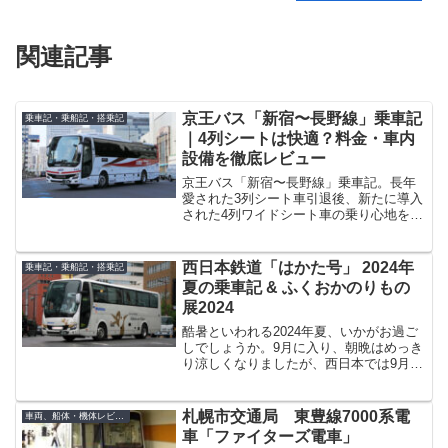
関連記事
京王バス「新宿〜長野線」乗車記
乗車記・乗船記・搭乗記
｜4列シートは快適？料金・車内
設備を徹底レビュー
京王バス「新宿〜長野線」乗車記。長年
愛された3列シート車引退後、新たに導入
された4列ワイドシート車の乗り心地を徹
底レビュー！USBポートや大型フットレ
ストなど最新の車内設備から、横川SAで
の休憩、長野駅到着までを写真付きで詳
西日本鉄道「はかた号」 2024年
乗車記・乗船記・搭乗記
しくお届けします。
夏の乗車記 & ふくおかのりもの
展2024
酷暑といわれる2024年夏、いかがお過ご
しでしょうか。9月に入り、朝晩はめっき
り涼しくなりましたが、西日本では9月に
入っても猛暑日が続いており、まだまだ
暑い日が続きそうです。私自身もそうで
すが、どうか体調管理にはお気を付けく
札幌市交通局 東豊線7000系電
車両、船体・機体レビュー
ださい。そんな中...
車「ファイターズ電車」