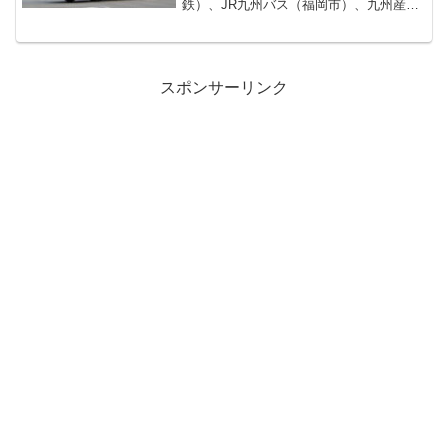
鉄）、JR九州バス（福岡市）、九州産交
バス（熊本市）、宮崎交通（宮崎市）の4
社が1日21往復運行しています。運行開始
は、1988（昭和63）年の4月29日。1日3
往復で...
スポンサーリンク