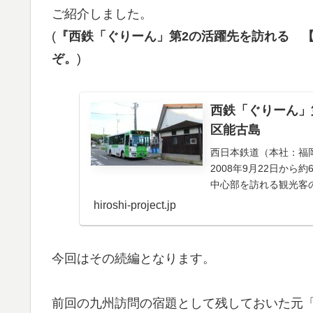
ご紹介しました。
(
『西鉄「ぐりーん」第2の活躍先を訪れる 【
ぞ。
)
西鉄「ぐりーん」
区能古島
西日本鉄道（本社：福
2008年9月22日か
中心部を訪れる観光客の
月28日...
hiroshi-project.jp
今回はその続編となります。
前回の九州訪問の宿題として残しておいた元