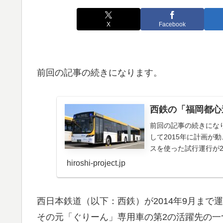
X
Facebook
前回の記事の続きになります。
西鉄の「福岡都心
前回の記事の続きにな
して2015年に計画が
スを使った試行運行が2
のバスシス...
hiroshi-project.jp
西日本鉄道（以下：西鉄）が2014年9月ま
その元「ぐりーん」専用車の第2の活躍先の