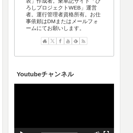
表」作成者。乗車記サイト「ひ
ろしプロジェクトWEB」運営
者。運行管理者資格所有。お仕
事依頼はDMまたはメールフォ
ームにてお願いします。
Youtubeチャンネル
動
画
プ
レ
ー