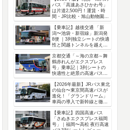
バス「高速あさひかわ号」
は片道2,500円！運賃・時
間・JR比較・旭山動物園ア
クセス完全ガイド
【乗車記】越後交通 「新
潟〜池袋・新宿線」新潟発
8便 ｜3列独立シートの快適
性と関越トンネルを越える
冬のバス旅
京都交通「～海の京都～舞
鶴赤れんがエクスプレス
号」乗車記｜3列シートの
快適性と絶景の高速バス車
窓をレポート
【2026年最新】JRバス東北
の仙台〜東京間高速バスが
進化！「グランドリーム」
車両の導入で新幹線と徹底
比較
【乗車記】四国高速バス
「さぬきエクスプレス福岡
号」｜福岡〜高松 夜行高速