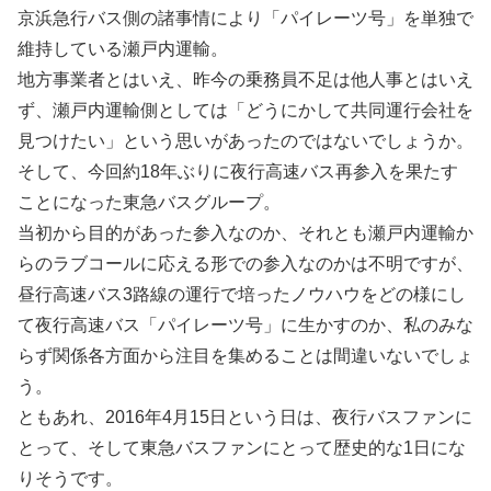
京浜急行バス側の諸事情により「パイレーツ号」を単独で
維持している瀬戸内運輸。
地方事業者とはいえ、昨今の乗務員不足は他人事とはいえ
ず、瀬戸内運輸側としては「どうにかして共同運行会社を
見つけたい」という思いがあったのではないでしょうか。
そして、今回約18年ぶりに夜行高速バス再参入を果たす
ことになった東急バスグループ。
当初から目的があった参入なのか、それとも瀬戸内運輸か
らのラブコールに応える形での参入なのかは不明ですが、
昼行高速バス3路線の運行で培ったノウハウをどの様にし
て夜行高速バス「パイレーツ号」に生かすのか、私のみな
らず関係各方面から注目を集めることは間違いないでしょ
う。
ともあれ、2016年4月15日という日は、夜行バスファンに
とって、そして東急バスファンにとって歴史的な1日にな
りそうです。