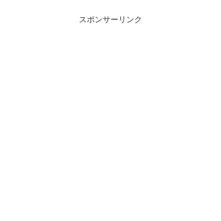
ました。その名前は・・・・・「DREAM
S...
スポンサーリンク