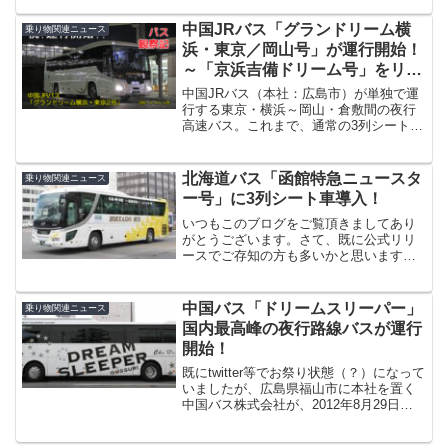
弾。今回の舞台は、原生花園や網走監
獄、天都山など、見どころが多いオホー
中国JRバス「グランドリーム横
乗り物関連ニュース
ツク『網走地方』です。こ...
浜・東京／岡山号」が運行開始！
～「京浜吉備ドリーム号」をリニ
ューアル～
中国JRバス（本社：広島市）が単独で運
行する東京・横浜～岡山・倉敷間の夜行
高速バス。これまで、通常の3列シート車
による「京浜吉備ドリーム号」として運
行していましたが、2019（令和元）年8月
26日に「グランドリーム」車による運行
北海道バス「函館特急ニュースタ
乗り物関連ニュース
を開始。路線...
ー号」に3列シート車導入！
いつもこのブログをご覧頂きましてあり
がとうございます。さて、既に公式リリ
ースでご存知の方も多いかと思います
が、大阪バスグループの北海道バスが運
行する札幌～函館間都市間バス「函館特
急ニュースター号」に、2012年4月13日
中国バス「ドリームスリーパー」
乗り物関連ニュース
から一部の便に3列シ...
国内最高峰の夜行路線バスが運行
開始！
既にtwitter等でお祭り状態（？）になって
いましたが、広島県福山市に本社を置く
中国バス株式会社が、2012年8月29日よ
り広島・福山～町田・横浜間で運行を開
始する豪華夜行路線バスの運行を開始し