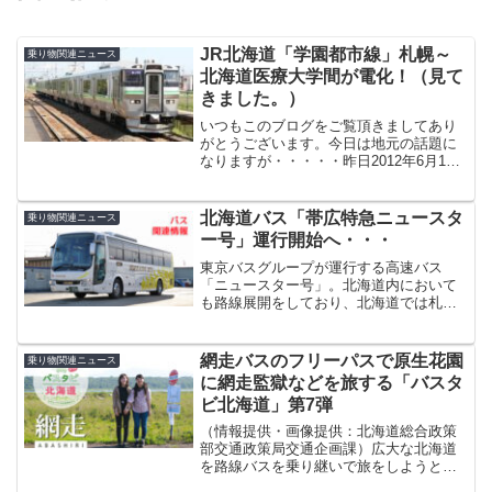
JR北海道「学園都市線」札幌～
乗り物関連ニュース
北海道医療大学間が電化！（見て
きました。）
いつもこのブログをご覧頂きましてあり
がとうございます。今日は地元の話題に
なりますが・・・・・昨日2012年6月1日
に、予てから工事が進められていたJR札
沼線（通称：学園都市線）の札幌～北海
道医療大学間の電化が完了し、ダイヤ改
北海道バス「帯広特急ニュースタ
乗り物関連ニュース
正及び新型電車に...
ー号」運行開始へ・・・
東京バスグループが運行する高速バス
「ニュースター号」。北海道内において
も路線展開をしており、北海道では札幌
～函館線「函館特急ニュースター号」を
北海道バスと北海道観光バスが、札幌～
釧路線「釧路特急ニュースター号」を北
網走バスのフリーパスで原生花園
乗り物関連ニュース
海道バスが運行しています。...
に網走監獄などを旅する「バスタ
ビ北海道」第7弾
（情報提供・画像提供：北海道総合政策
部交通政策局交通企画課）広大な北海道
を路線バスを乗り継いで旅をしようとい
う企画「バスタビ北海道」も、今回で第7