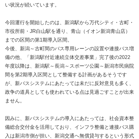
い状況が続いています。
今回運行を開始したのは、新潟駅から万代シティ・古町・
市役所前・JR白山駅を通り、青山（イオン新潟青山店）
までの区間の第1期導入区間。
今後、新潟～古町間のバス専用レーンの設置や連接バス増
備の他、「新潟駅付近連続立体交差事業」完了後の2022
年度以降は、新潟駅～長潟～スポーツ公園～新潟市民病院
間を第2期導入区間として整備する計画があるそうです
が、新バスシステムにあたっては未だに反対意見も多く、
政争の道具としても使われている点は見過ごすことが出来
ません。
因みに、新バスシステムの導入にあたっては、社会資本整
備総合交付金を活用しており、インフラ整備と連接バス購
入は新潟市側が担い、新潟交通へ無償貸与するという形式