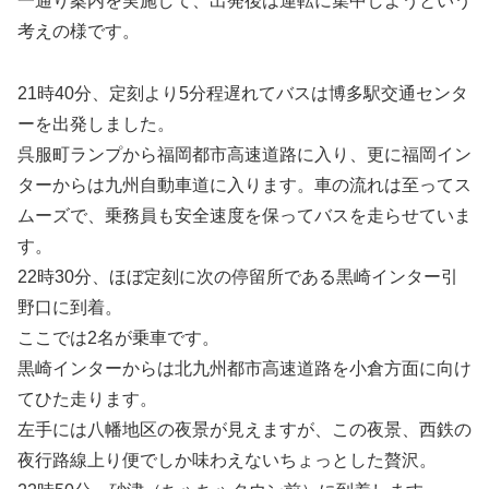
一通り案内を実施して、出発後は運転に集中しようという
考えの様です。
21時40分、定刻より5分程遅れてバスは博多駅交通センタ
ーを出発しました。
呉服町ランプから福岡都市高速道路に入り、更に福岡イン
ターからは九州自動車道に入ります。車の流れは至ってス
ムーズで、乗務員も安全速度を保ってバスを走らせていま
す。
22時30分、ほぼ定刻に次の停留所である黒崎インター引
野口に到着。
ここでは2名が乗車です。
黒崎インターからは北九州都市高速道路を小倉方面に向け
てひた走ります。
左手には八幡地区の夜景が見えますが、この夜景、西鉄の
夜行路線上り便でしか味わえないちょっとした贅沢。