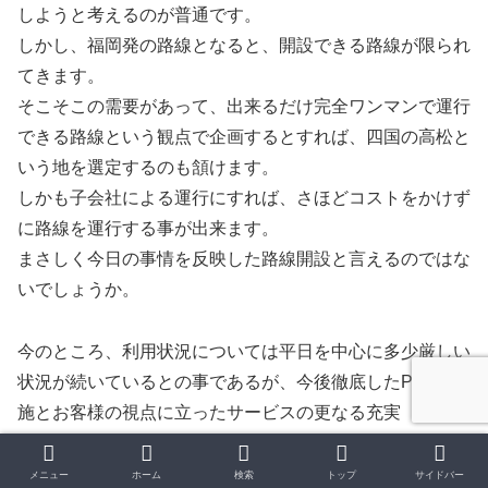
しようと考えるのが普通です。
しかし、福岡発の路線となると、開設できる路線が限られ
てきます。
そこそこの需要があって、出来るだけ完全ワンマンで運行
できる路線という観点で企画するとすれば、四国の高松と
いう地を選定するのも頷けます。
しかも子会社による運行にすれば、さほどコストをかけず
に路線を運行する事が出来ます。
まさしく今日の事情を反映した路線開設と言えるのではな
いでしょうか。
今のところ、利用状況については平日を中心に多少厳しい
状況が続いているとの事であるが、今後徹底したPRの実
施とお客様の視点に立ったサービスの更なる充実（停留所
の増設や区間延長、各種割引サービスの充実等）を継続し
て行えば、この２社のノウハウを以ってすれば好調路線に
メニュー
ホーム
検索
トップ
サイドバー