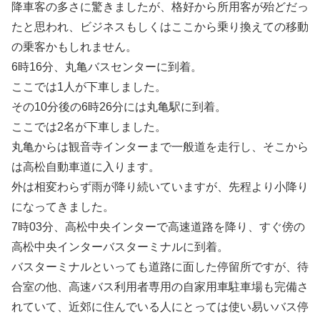
降車客の多さに驚きましたが、格好から所用客が殆どだっ
たと思われ、ビジネスもしくはここから乗り換えての移動
の乗客かもしれません。
6時16分、丸亀バスセンターに到着。
ここでは1人が下車しました。
その10分後の6時26分には丸亀駅に到着。
ここでは2名が下車しました。
丸亀からは観音寺インターまで一般道を走行し、そこから
は高松自動車道に入ります。
外は相変わらず雨が降り続いていますが、先程より小降り
になってきました。
7時03分、高松中央インターで高速道路を降り、すぐ傍の
高松中央インターバスターミナルに到着。
バスターミナルといっても道路に面した停留所ですが、待
合室の他、高速バス利用者専用の自家用車駐車場も完備さ
れていて、近郊に住んでいる人にとっては使い易いバス停