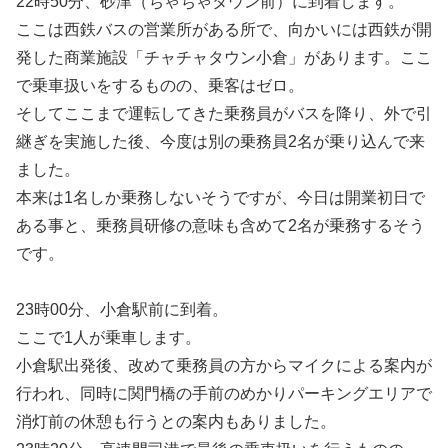
22時50分、砂津（ちゃちゃタウン前）に到着します。
ここは西鉄バスの営業所がある所で、向かいには西鉄が開
発した商業施設「チャチャタウン小倉」があります。ここ
で乗車扱いをするものの、乗客はゼロ。
そしてここまで運転してきた乗務員がバスを降り、外で引
継ぎを実施した後、今度は別の乗務員2名が乗り込んで来
ました。
本来は1名しか乗務しないそうですが、今日は開業初日で
ある事と、乗務員研修の意味も含めて2名が乗務するそう
です。
23時00分、小倉駅前に到着。
ここで1人が乗車します。
小倉駅出発後、改めて乗務員の方からマイクによる案内が
行われ、同時に関門橋の手前のめかりパーキングエリアで
消灯前の休憩も行うとの案内もありました。