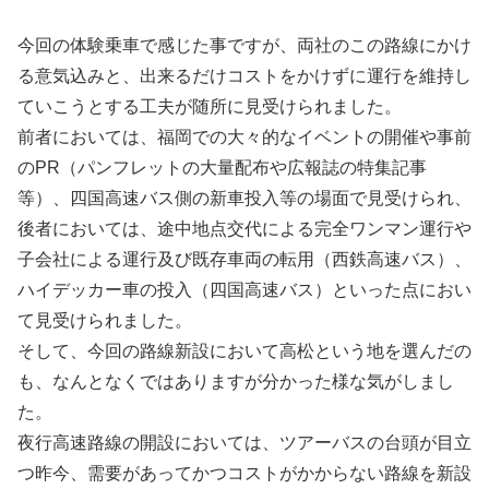
今回の体験乗車で感じた事ですが、両社のこの路線にかけ
る意気込みと、出来るだけコストをかけずに運行を維持し
ていこうとする工夫が随所に見受けられました。
前者においては、福岡での大々的なイベントの開催や事前
のPR（パンフレットの大量配布や広報誌の特集記事
等）、四国高速バス側の新車投入等の場面で見受けられ、
後者においては、途中地点交代による完全ワンマン運行や
子会社による運行及び既存車両の転用（西鉄高速バス）、
ハイデッカー車の投入（四国高速バス）といった点におい
て見受けられました。
そして、今回の路線新設において高松という地を選んだの
も、なんとなくではありますが分かった様な気がしまし
た。
夜行高速路線の開設においては、ツアーバスの台頭が目立
つ昨今、需要があってかつコストがかからない路線を新設