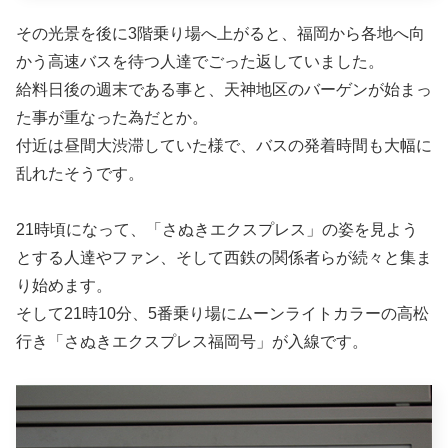
その光景を後に3階乗り場へ上がると、福岡から各地へ向
かう高速バスを待つ人達でごった返していました。
給料日後の週末である事と、天神地区のバーゲンが始まっ
た事が重なった為だとか。
付近は昼間大渋滞していた様で、バスの発着時間も大幅に
乱れたそうです。
21時頃になって、「さぬきエクスプレス」の姿を見よう
とする人達やファン、そして西鉄の関係者らが続々と集ま
り始めます。
そして21時10分、5番乗り場にムーンライトカラーの高松
行き「さぬきエクスプレス福岡号」が入線です。