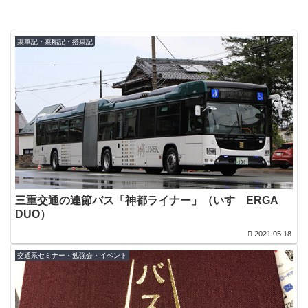
乗車記・乗船記・搭乗記
三重交通の連節バス「神都ライナー」（いすゞERGA
DUO）
2021.05.18
交通系セミナー・勉強会・イベント