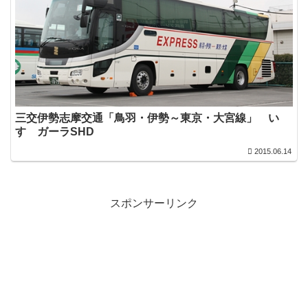
三交伊勢志摩交通「鳥羽・伊勢～東京・大宮線」 い
すゞガーラSHD
2015.06.14
スポンサーリンク