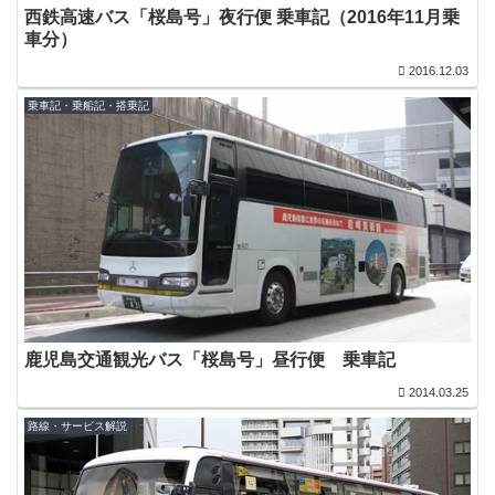
西鉄高速バス「桜島号」夜行便 乗車記（2016年11月乗
車分）
2016.12.03
乗車記・乗船記・搭乗記
鹿児島交通観光バス「桜島号」昼行便 乗車記
2014.03.25
路線・サービス解説