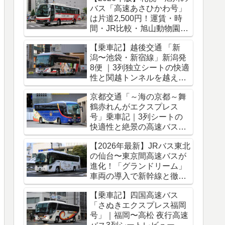
バス「高速あさひかわ号」
は片道2,500円！運賃・時
間・JR比較・旭山動物園ア
クセス完全ガイド
【乗車記】越後交通 「新
潟〜池袋・新宿線」新潟発
8便 ｜3列独立シートの快適
性と関越トンネルを越える
冬のバス旅
京都交通「～海の京都～舞
鶴赤れんがエクスプレス
号」乗車記｜3列シートの
快適性と絶景の高速バス車
窓をレポート
【2026年最新】JRバス東北
の仙台〜東京間高速バスが
進化！「グランドリーム」
車両の導入で新幹線と徹底
比較
【乗車記】四国高速バス
「さぬきエクスプレス福岡
号」｜福岡〜高松 夜行高速