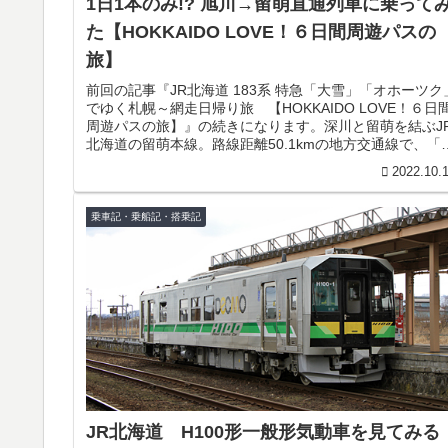
1日1本のみ!? 旭川→留萌直通列車に乗ってみ
た【HOKKAIDO LOVE！６日間周遊パスの
旅】
前回の記事『JR北海道 183系 特急「大雪」「オホーツク
でゆく札幌～網走日帰り旅 【HOKKAIDO LOVE！６日
周遊パスの旅】』の続きになります。深川と留萌を結ぶJ
北海道の留萌本線。路線距離50.1kmの地方交通線で、「
線」を...
2022.10.
乗車記・乗船記・搭乗記
JR北海道 H100形一般形気動車を見てみる