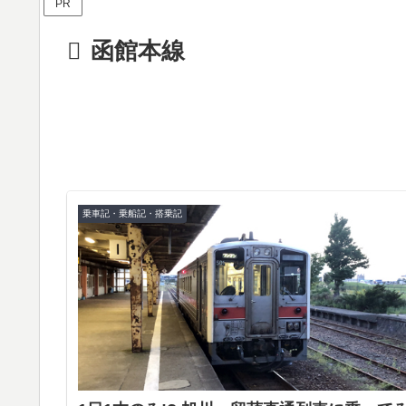
PR
函館本線
乗車記・乗船記・搭乗記