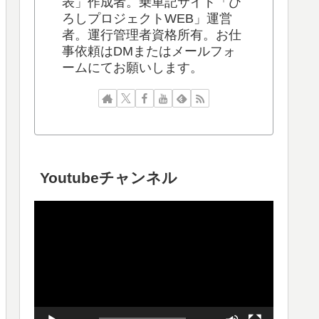
表」作成者。乗車記サイト「ひ
ろしプロジェクトWEB」運営
者。運行管理者資格所有。お仕
事依頼はDMまたはメールフォ
ームにてお願いします。
Youtubeチャンネル
動
画
プ
レ
ー