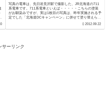
写真の電車は、先日岩見沢駅で撮影した、JR北海道の711
ま
系電車です。711系電車といえば・・・・・こちらの塗装
き
がお馴染みですが、実は1枚目の写真は、昨年実施される予
の
定でした「北海道DCキャンペーン」に併せて塗り替えられ
た、「旧国鉄色復刻カラ...
10
2012.09.22
ンサーリンク