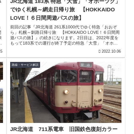
JR北海道 183系 特急「大雪」「オホーツク」
でゆく札幌～網走日帰り旅 【HOKKAIDO
LOVE！６日間周遊パスの旅】
」
前回の記事『JR北海道 261系1000代でゆく特急「おおぞ
間
ら」札幌～釧路日帰り旅 【HOKKAIDO LOVE！６日間周
R
遊パスの旅】』の続きになります。2日目は、2022年度を
本
もって183系での運行が終了予定の特急「大雪」「オホー
ツク」に...
15
2022.10.06
路線・サービス解説
JR北海道 711系電車 旧国鉄色復刻カラー