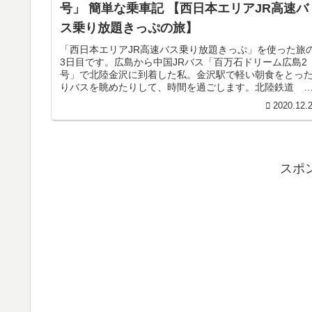
号」 簡単な乗車記 【西日本エリアJR高速バ
ス乗り放題きっぷの旅】
「西日本エリアJR高速バス乗り放題きっぷ」を使った旅
3日目です。広島から中国JRバス「百万石ドリーム広島2
号」で北陸金沢に到着した私。金沢駅で軽い朝食をとっ
りバスを眺めたりして、時間を過ごします。北陸鉄道 
部 25-296北鉄金沢バス...
2020.12.
スポ