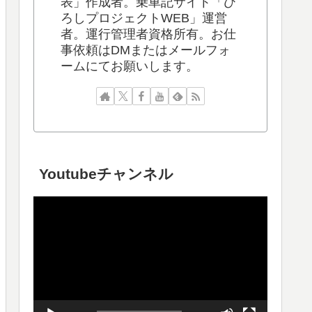
表」作成者。乗車記サイト「ひ
ろしプロジェクトWEB」運営
者。運行管理者資格所有。お仕
事依頼はDMまたはメールフォ
ームにてお願いします。
Youtubeチャンネル
動
画
プ
レ
ー