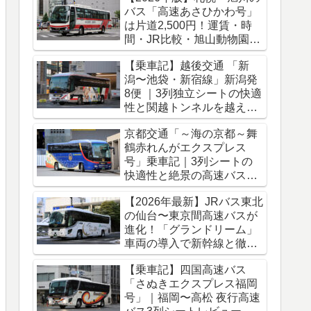
バス「高速あさひかわ号」
は片道2,500円！運賃・時
間・JR比較・旭山動物園ア
クセス完全ガイド
【乗車記】越後交通 「新
潟〜池袋・新宿線」新潟発
8便 ｜3列独立シートの快適
性と関越トンネルを越える
冬のバス旅
京都交通「～海の京都～舞
鶴赤れんがエクスプレス
号」乗車記｜3列シートの
快適性と絶景の高速バス車
窓をレポート
【2026年最新】JRバス東北
の仙台〜東京間高速バスが
進化！「グランドリーム」
車両の導入で新幹線と徹底
比較
【乗車記】四国高速バス
「さぬきエクスプレス福岡
号」｜福岡〜高松 夜行高速