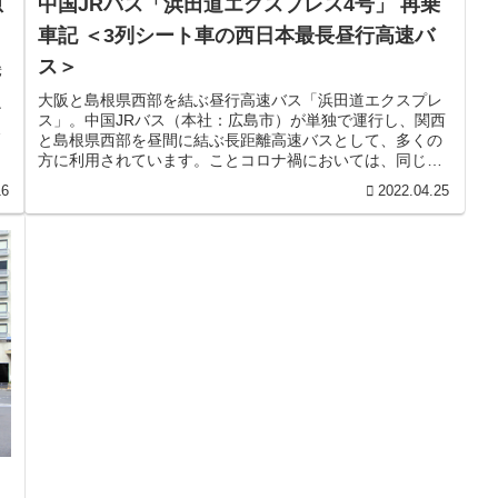
急
中国JRバス「浜田道エクスプレス4号」 再乗
車記 ＜3列シート車の西日本最長昼行高速バ
ス＞
畿
」
大阪と島根県西部を結ぶ昼行高速バス「浜田道エクスプレ
ン
ス」。中国JRバス（本社：広島市）が単独で運行し、関西
速
と島根県西部を昼間に結ぶ長距離高速バスとして、多くの
方に利用されています。ことコロナ禍においては、同じく
大阪と島根県西部を結ぶ夜行高速...
16
2022.04.25