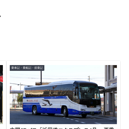
ル
乗車記・乗船記・搭乗記