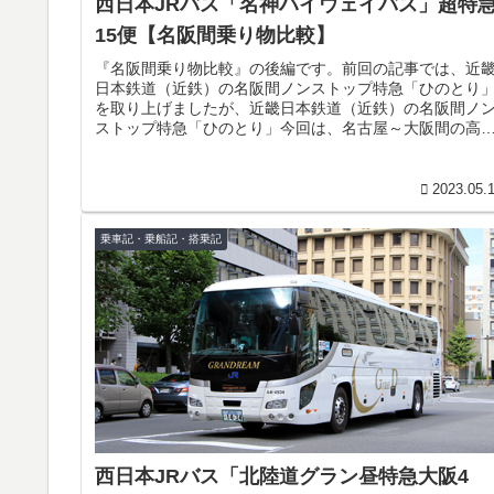
西日本JRバス「名神ハイウェイバス」超特
15便【名阪間乗り物比較】
『名阪間乗り物比較』の後編です。前回の記事では、近
日本鉄道（近鉄）の名阪間ノンストップ特急「ひのとり
を取り上げましたが、近畿日本鉄道（近鉄）の名阪間ノ
ストップ特急「ひのとり」今回は、名古屋～大阪間の高
バス「名神ハイウェイバス」大阪線...
2023.05.
乗車記・乗船記・搭乗記
西日本JRバス「北陸道グラン昼特急大阪4