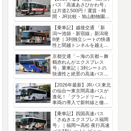
バス「高速あさひかわ号」
は片道2,500円！運賃・時
間・JR比較・旭山動物園ア
クセス完全ガイド
【乗車記】越後交通 「新
潟〜池袋・新宿線」新潟発
8便 ｜3列独立シートの快適
性と関越トンネルを越える
冬のバス旅
京都交通「～海の京都～舞
鶴赤れんがエクスプレス
号」乗車記｜3列シートの
快適性と絶景の高速バス車
窓をレポート
【2026年最新】JRバス東北
の仙台〜東京間高速バスが
進化！「グランドリーム」
車両の導入で新幹線と徹底
比較
【乗車記】四国高速バス
「さぬきエクスプレス福岡
号」｜福岡〜高松 夜行高速