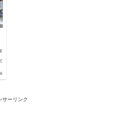
ま
ま
て
う
26
ンサーリンク