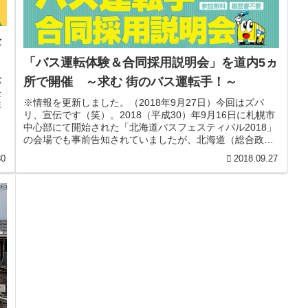
企
「バス運転体験＆合同採用説明会」を道内5ヵ
バ
所で開催 ～求む 街のバス運転手！～
企
※情報を更新しました。（2018年9月27日）今回はズバ
非
リ、宣伝です（笑）。2018（平成30）年9月16日に札幌市
い
中心部にて開始された「北海道バスフェスティバル2018」
の会場でも事前告知されていましたが、北海道（総合政策
部個交通政策局交...
30
2018.09.27