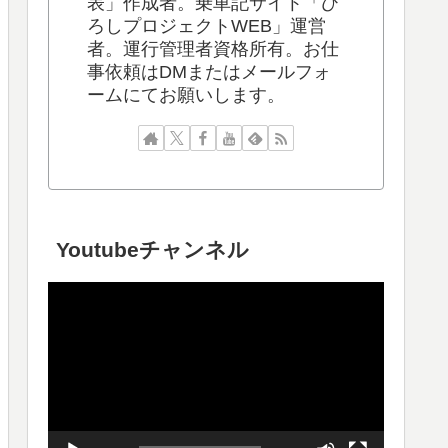
表」作成者。乗車記サイト「ひ
ろしプロジェクトWEB」運営
者。運行管理者資格所有。お仕
事依頼はDMまたはメールフォ
ームにてお願いします。
Youtubeチャンネル
動
画
プ
レ
ー