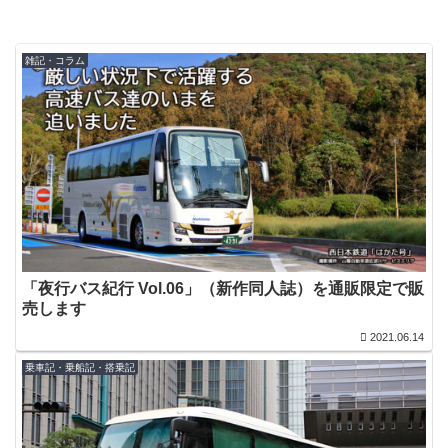
雑記・コラム
「夜行バス紀行 Vol.06」（新作同人誌）を通販限定で販
売します
2021.06.14
乗車記・乗船記・搭乗記