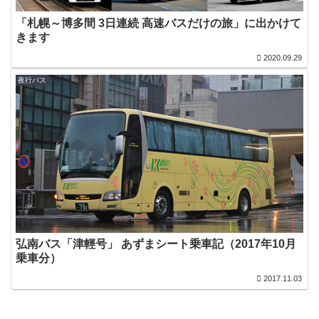
「札幌～博多間 3日連続 高速バスだけの旅」に出かけて
きます
2020.09.29
夜行バス
弘南バス「津輕号」 あずまシート乗車記（2017年10月
乗車分）
2017.11.03