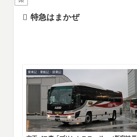
PR
特急はまかぜ
乗車記・乗船記・搭乗記