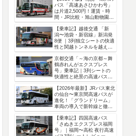
バス「高速あさひかわ号」
は片道2,500円！運賃・時
間・JR比較・旭山動物園ア
クセス完全ガイド
【乗車記】越後交通 「新
潟〜池袋・新宿線」新潟発
8便 ｜3列独立シートの快適
性と関越トンネルを越える
冬のバス旅
京都交通「～海の京都～舞
鶴赤れんがエクスプレス
号」乗車記｜3列シートの
快適性と絶景の高速バス車
窓をレポート
【2026年最新】JRバス東北
の仙台〜東京間高速バスが
進化！「グランドリーム」
車両の導入で新幹線と徹底
比較
【乗車記】四国高速バス
「さぬきエクスプレス福岡
号」｜福岡〜高松 夜行高速