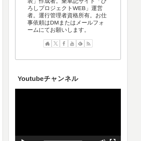
表」作成者。乗車記サイト「ひ
ろしプロジェクトWEB」運営
者。運行管理者資格所有。お仕
事依頼はDMまたはメールフォ
ームにてお願いします。
Youtubeチャンネル
動
画
プ
レ
ー