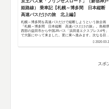
京王バス東「プリンセスロード」（新宿神戸
姫路線） 乗車記【札幌～博多間 日本縦
高速バスだけの旅 北上編】
札幌～博多間を高速バスだけで縦断しようという旅企画
『札幌～博多間 日本縦断 高速バスだけの旅』。島根
西部の益田市から中国JRバス「浜田道エクスプレス4号」
で大阪にやって来ました。更に東へ進みます。次なる目
地は東京。『札幌～博多間 日本縦...
2020.03.
スポ