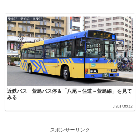
乗車記・乗船記・搭乗記
近鉄バス 萱島バス停＆「八尾～住道～萱島線」を見て
みる
2017.03.12
スポンサーリンク