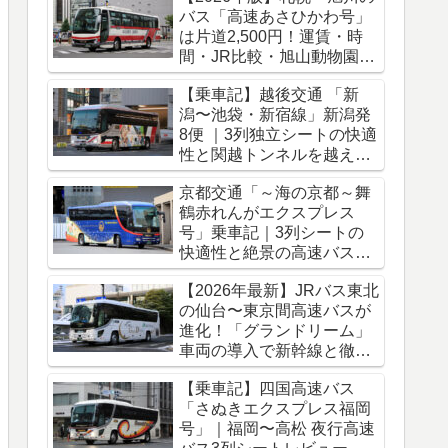
バス「高速あさひかわ号」
は片道2,500円！運賃・時
間・JR比較・旭山動物園ア
クセス完全ガイド
【乗車記】越後交通 「新
潟〜池袋・新宿線」新潟発
8便 ｜3列独立シートの快適
性と関越トンネルを越える
冬のバス旅
京都交通「～海の京都～舞
鶴赤れんがエクスプレス
号」乗車記｜3列シートの
快適性と絶景の高速バス車
窓をレポート
【2026年最新】JRバス東北
の仙台〜東京間高速バスが
進化！「グランドリーム」
車両の導入で新幹線と徹底
比較
【乗車記】四国高速バス
「さぬきエクスプレス福岡
号」｜福岡〜高松 夜行高速