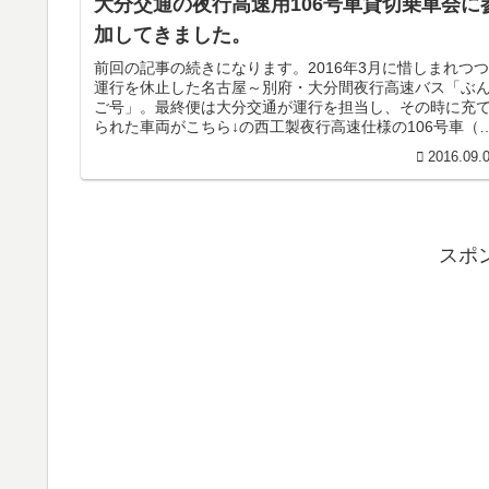
大分交通の夜行高速用106号車貸切乗車会に
加してきました。
前回の記事の続きになります。2016年3月に惜しまれつつ
運行を休止した名古屋～別府・大分間夜行高速バス「ぶ
ご号」。最終便は大分交通が運行を担当し、その時に充
られた車両がこちら↓の西工製夜行高速仕様の106号車（
菱KL-MS86MP 西...
2016.09.
スポ