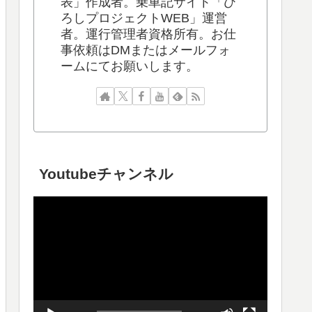
表」作成者。乗車記サイト「ひ
ろしプロジェクトWEB」運営
者。運行管理者資格所有。お仕
事依頼はDMまたはメールフォ
ームにてお願いします。
Youtubeチャンネル
動
画
プ
レ
ー