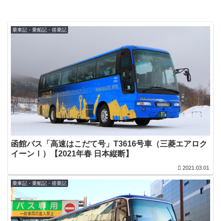
乗車記・乗船記・搭乗記
函館バス「高速はこだて号」T3616号車（三菱エアロク
イーンⅠ）【2021年春 日本縦断】
2021.03.01
乗車記・乗船記・搭乗記