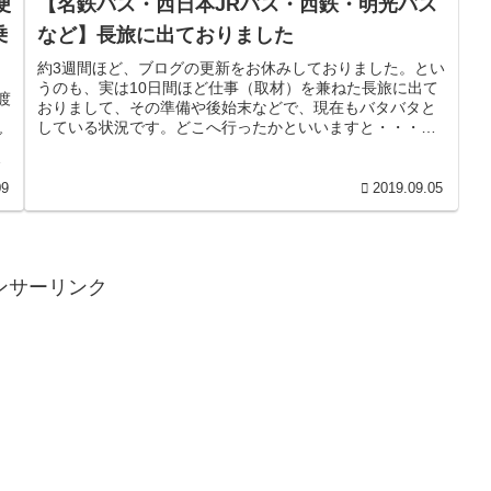
便
【名鉄バス・西日本JRバス・西鉄・明光バス
乗
など】長旅に出ておりました
約3週間ほど、ブログの更新をお休みしておりました。とい
うのも、実は10日間ほど仕事（取材）を兼ねた長旅に出て
渡
おりまして、その準備や後始末などで、現在もバタバタと
名
している状況です。どこへ行ったかといいますと・・・こ
グ
んな感じです。【初日】シルバ...
が
09
2019.09.05
ンサーリンク