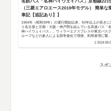
名鉄バス「名神ハイウェイバス」京都線221
（三菱エアロエース2019年モデル） 簡単な
車記【追記あり】】
1964年（昭和39年）の運行開始以来、50年以上の長きに
り名古屋と京都・大阪・神戸間を結んでいる高速バス「
神ハイウェイバス」。ウィラーエクスプレスや東京バス
ループなどの参入による競争激化で増便、利用者増に繋
った同路線ですが、最近で...
2019.09.
スポ