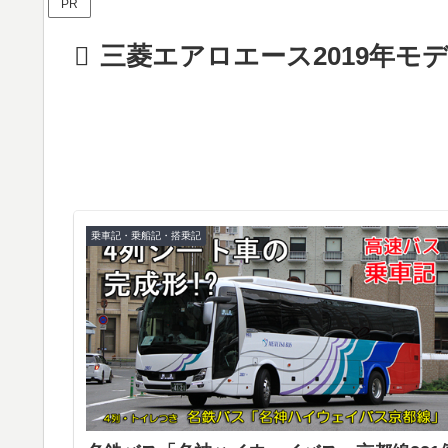
PR
三菱エアロエース2019年モ
乗車記・乗船記・搭乗記