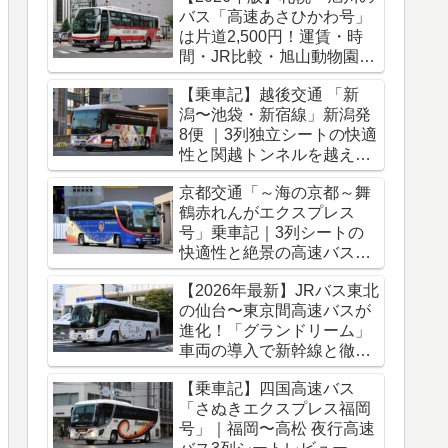
バス「高速あさひかわ号」
は片道2,500円！運賃・時
間・JR比較・旭山動物園ア
クセス完全ガイド
【乗車記】越後交通 「新
潟〜池袋・新宿線」新潟発
8便 ｜3列独立シートの快適
性と関越トンネルを越える
冬のバス旅
京都交通「～海の京都～舞
鶴赤れんがエクスプレス
号」乗車記｜3列シートの
快適性と絶景の高速バス車
窓をレポート
【2026年最新】JRバス東北
の仙台〜東京間高速バスが
進化！「グランドリーム」
車両の導入で新幹線と徹底
比較
【乗車記】四国高速バス
「さぬきエクスプレス福岡
号」｜福岡〜高松 夜行高速