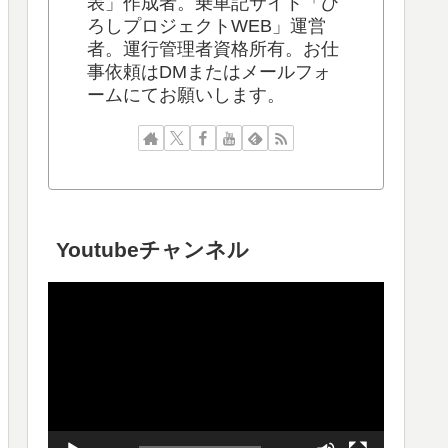
表」作成者。乗車記サイト「ひ
ろしプロジェクトWEB」運営
者。運行管理者資格所有。お仕
事依頼はDMまたはメールフォ
ームにてお願いします。
Youtubeチャンネル
動
画
プ
レ
ー