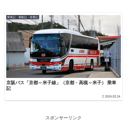
乗車記・乗船記・搭乗記
京阪バス「京都～米子線」（京都・高槻～米子） 乗車
記
2024.03.24
スポンサーリンク