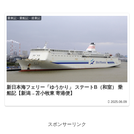
乗車記・乗船記・搭乗記
新日本海フェリー「ゆうかり」 ステートB（和室） 乗
船記【新潟→苫小牧東 寄港便】
2025.06.09
スポンサーリンク