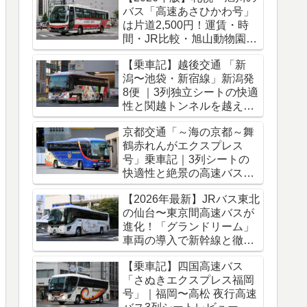
バス「高速あさひかわ号」
は片道2,500円！運賃・時
間・JR比較・旭山動物園ア
クセス完全ガイド
【乗車記】越後交通 「新
潟〜池袋・新宿線」新潟発
8便 ｜3列独立シートの快適
性と関越トンネルを越える
冬のバス旅
京都交通「～海の京都～舞
鶴赤れんがエクスプレス
号」乗車記｜3列シートの
快適性と絶景の高速バス車
窓をレポート
【2026年最新】JRバス東北
の仙台〜東京間高速バスが
進化！「グランドリーム」
車両の導入で新幹線と徹底
比較
【乗車記】四国高速バス
「さぬきエクスプレス福岡
号」｜福岡〜高松 夜行高速