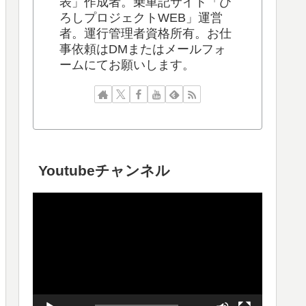
表」作成者。乗車記サイト「ひ
ろしプロジェクトWEB」運営
者。運行管理者資格所有。お仕
事依頼はDMまたはメールフォ
ームにてお願いします。
Youtubeチャンネル
動
画
プ
レ
ー