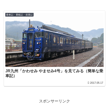
乗車記・乗船記・搭乗記
JR九州「かわせみ やませみ4号」を見てみる（簡単な乗
車記）
2017.05.17
スポンサーリンク