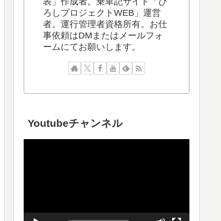
表」作成者。乗車記サイト「ひ
ろしプロジェクトWEB」運営
者。運行管理者資格所有。お仕
事依頼はDMまたはメールフォ
ームにてお願いします。
Youtubeチャンネル
動
画
プ
レ
ー