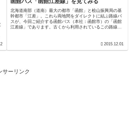
函館バス「函館江差線」を見てみる
北海道南部（道南）最大の都市「函館」と桧山振興局の基
幹都市「江差」。これら両地間をダイレクトに結ぶ路線バ
スが、今回ご紹介する函館バス（本社：函館市）の「函館
電
江差線」であります。古くから利用されているこの路線で
運
すが、実は私、この路線に乗車した...
年
12
2015.12.01
ンサーリンク