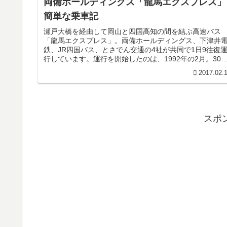
両備ホールディングス「龍馬エクスプレス」
簡単な乗車記
瀬戸大橋を経由して岡山と四国高知の間を結ぶ高速バス
「龍馬エクスプレス」。両備ホールディングス、下津井
鉄、JR四国バス、とさでん交通の4社が共同で1日9往復
行しています。運行を開始したのは、1992年の2月。30
以上の歴史を誇る、高速バ...
2017.02.
スポ