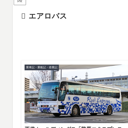
PR
エアロバス
乗車記・乗船記・搭乗記