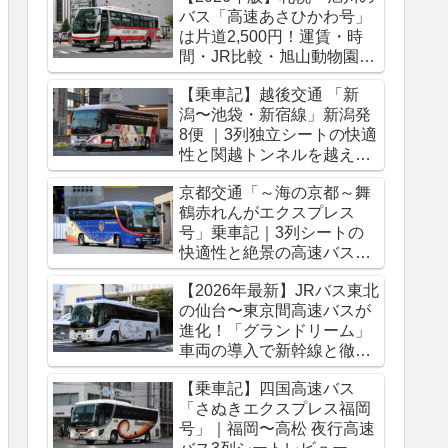
バス「高速あさひかわ号」
は片道2,500円！運賃・時
間・JR比較・旭山動物園ア
クセス完全ガイド
【乗車記】越後交通 「新
潟〜池袋・新宿線」新潟発
8便 ｜3列独立シートの快適
性と関越トンネルを越える
冬のバス旅
京都交通「～海の京都～舞
鶴赤れんがエクスプレス
号」乗車記｜3列シートの
快適性と絶景の高速バス車
窓をレポート
【2026年最新】JRバス東北
の仙台〜東京間高速バスが
進化！「グランドリーム」
車両の導入で新幹線と徹底
比較
【乗車記】四国高速バス
「さぬきエクスプレス福岡
号」｜福岡〜高松 夜行高速